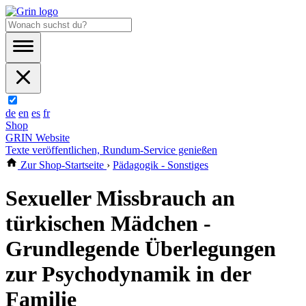
de
en
es
fr
Shop
GRIN Website
Texte veröffentlichen, Rundum-Service genießen
Zur Shop-Startseite
›
Pädagogik - Sonstiges
Sexueller Missbrauch an
türkischen Mädchen -
Grundlegende Überlegungen
zur Psychodynamik in der
Familie