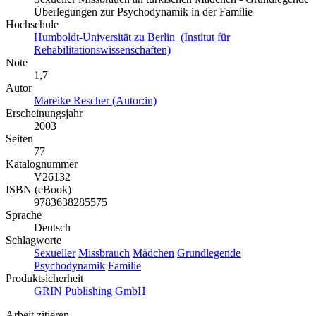
Überlegungen zur Psychodynamik in der Familie
Hochschule
Humboldt-Universität zu Berlin (Institut für
Rehabilitationswissenschaften)
Note
1,7
Autor
Mareike Rescher (Autor:in)
Erscheinungsjahr
2003
Seiten
77
Katalognummer
V26132
ISBN (eBook)
9783638285575
Sprache
Deutsch
Schlagworte
Sexueller
Missbrauch
Mädchen
Grundlegende
Psychodynamik
Familie
Produktsicherheit
GRIN Publishing GmbH
Arbeit zitieren