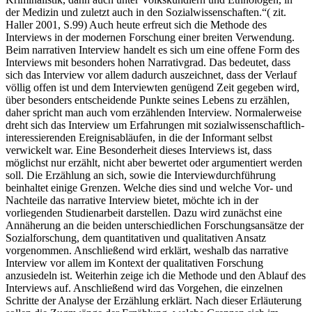
der Medizin und zuletzt auch in den Sozialwissenschaften.“( zit.
Haller 2001, S.99) Auch heute erfreut sich die Methode des
Interviews in der modernen Forschung einer breiten Verwendung.
Beim narrativen Interview handelt es sich um eine offene Form des
Interviews mit besonders hohen Narrativgrad. Das bedeutet, dass
sich das Interview vor allem dadurch auszeichnet, dass der Verlauf
völlig offen ist und dem Interviewten genügend Zeit gegeben wird,
über besonders entscheidende Punkte seines Lebens zu erzählen,
daher spricht man auch vom erzählenden Interview. Normalerweise
dreht sich das Interview um Erfahrungen mit sozialwissenschaftlich-
interessierenden Ereignisabläufen, in die der Informant selbst
verwickelt war. Eine Besonderheit dieses Interviews ist, dass
möglichst nur erzählt, nicht aber bewertet oder argumentiert werden
soll. Die Erzählung an sich, sowie die Interviewdurchführung
beinhaltet einige Grenzen. Welche dies sind und welche Vor- und
Nachteile das narrative Interview bietet, möchte ich in der
vorliegenden Studienarbeit darstellen. Dazu wird zunächst eine
Annäherung an die beiden unterschiedlichen Forschungsansätze der
Sozialforschung, dem quantitativen und qualitativen Ansatz
vorgenommen. Anschließend wird erklärt, weshalb das narrative
Interview vor allem im Kontext der qualitativen Forschung
anzusiedeln ist. Weiterhin zeige ich die Methode und den Ablauf des
Interviews auf. Anschließend wird das Vorgehen, die einzelnen
Schritte der Analyse der Erzählung erklärt. Nach dieser Erläuterung