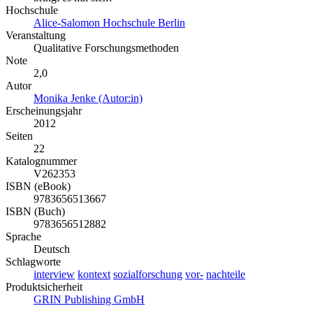
Hochschule
Alice-Salomon Hochschule Berlin
Veranstaltung
Qualitative Forschungsmethoden
Note
2,0
Autor
Monika Jenke (Autor:in)
Erscheinungsjahr
2012
Seiten
22
Katalognummer
V262353
ISBN (eBook)
9783656513667
ISBN (Buch)
9783656512882
Sprache
Deutsch
Schlagworte
interview
kontext
sozialforschung
vor-
nachteile
Produktsicherheit
GRIN Publishing GmbH