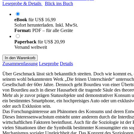
Leseprobe & Details
Blick ins Buch
eBook
für
US$ 16,99
Sofort herunterladen. Inkl. MwSt.
Format:
PDF – für alle Geräte
Paperback
für
US$ 20,99
Versand weltweit
In den Warenkorb
Zusammenfassung
Leseprobe
Details
Über Geschmack lässt sich bekanntlich streiten. Doch wie kommt es, d
seinem wohl bekanntesten Werk „Die feinen Unterschiede“ untersucht 
Gesellschaft der 60er Jahre. Dennoch geht Bourdieu von einer Übertra
von Bourdieu auch in dieser Hausarbeit die tragende Säule des theore
Mehr als je zuvor prägen Statusobjekte und demonstrativer Konsum un
ein bestimmtes Smartphone, ein hochpreisiges Auto oder um exklusiv
oder auch Exklusion sein.
Das Forschungsinteresse am Phänomen des Konsums und deren Entwick
Dieses Interessenwachstum entsteht unter anderem durch die Interdisz
wirtschaftlichen Faktoren beeinflusst. Auch für die Soziologie ist 
vielen Situationen über die Symbolik bestimmter Konsumgüter ein soge
Mechanismus sozialer Ungleichheit dar. Das Konzept des Soziologen