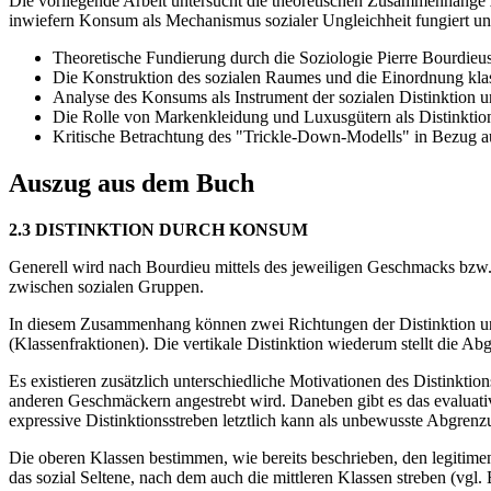
Die vorliegende Arbeit untersucht die theoretischen Zusammenhäng
inwiefern Konsum als Mechanismus sozialer Ungleichheit fungiert un
Theoretische Fundierung durch die Soziologie Pierre Bourdieus 
Die Konstruktion des sozialen Raumes und die Einordnung kla
Analyse des Konsums als Instrument der sozialen Distinktion 
Die Rolle von Markenkleidung und Luxusgütern als Distinktion
Kritische Betrachtung des "Trickle-Down-Modells" in Bezug a
Auszug aus dem Buch
2.3 DISTINKTION DURCH KONSUM
Generell wird nach Bourdieu mittels des jeweiligen Geschmacks bzw. L
zwischen sozialen Gruppen.
In diesem Zusammenhang können zwei Richtungen der Distinktion unte
(Klassenfraktionen). Die vertikale Distinktion wiederum stellt die Ab
Es existieren zusätzlich unterschiedliche Motivationen des Distinkti
anderen Geschmäckern angestrebt wird. Daneben gibt es das evaluativ
expressive Distinktionsstreben letztlich kann als unbewusste Abgrenzu
Die oberen Klassen bestimmen, wie bereits beschrieben, den legitim
das sozial Seltene, nach dem auch die mittleren Klassen streben (vgl