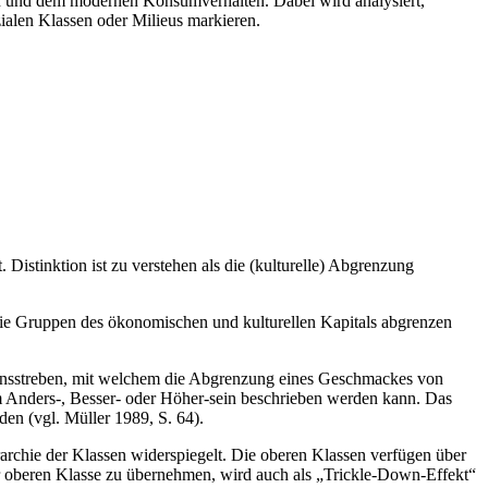
n und dem modernen Konsumverhalten. Dabei wird analysiert,
ialen Klassen oder Milieus markieren.
Distinktion ist zu verstehen als die (kulturelle) Abgrenzung
die Gruppen des ökonomischen und kulturellen Kapitals abgrenzen
nktionsstreben, mit welchem die Abgrenzung eines Geschmackes von
em Anders-, Besser- oder Höher-sein beschrieben werden kann. Das
den (vgl. Müller 1989, S. 64).
archie der Klassen widerspiegelt. Die oberen Klassen verfügen über
der oberen Klasse zu übernehmen, wird auch als „Trickle-Down-Effekt“