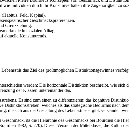
e zwischen Pierre Bourdieus Konzepten von Geschmack und Distinktio
d wie Individuen durch ihr Konsumverhalten ihre Zugehörigkeit zu soz
(Habitus, Feld, Kapital).
ssenspezifischer Geschmackspräferenzen.
und Grenzziehung.
smerkmale im sozialen Alltag.
uf aktuelle Konsumtrends.
ebensstils das Ziel des größtmöglichen Distinktionsgewinnes verfolgt. 
rschieden werden: Die horizontale Distinktion beschreibt, wie sich 
grenzung der Klassen untereinander dar.
onsstrebens. Es sind zum einen zu differenzieren: das kognitive Disti
e Distinktionsstreben, welches als das strategische Bedürfnis nach d
ng, die sich aus der Gestaltung des Lebensstiles ergibt, verstanden wer
en Geschmack, da die Hierarchie des Geschmacks bei Bourdieu die Hier
. Bourdieu 1982, S. 270). Dieser Versuch der Mittelklasse, die Kultur 