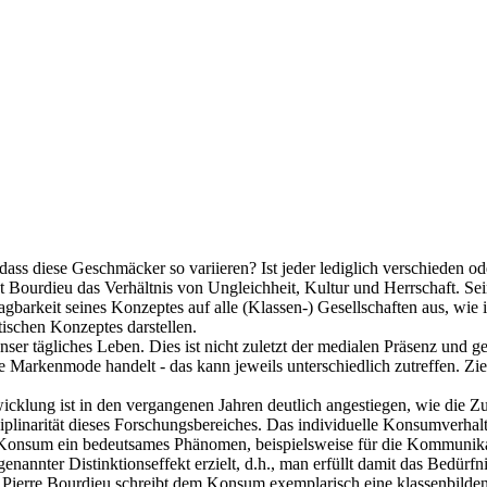
ass diese Geschmäcker so variieren? Ist jeder lediglich verschieden od
Bourdieu das Verhältnis von Ungleichheit, Kultur und Herrschaft. Sei
gbarkeit seines Konzeptes auf alle (Klassen-) Gesellschaften aus, wie 
tischen Konzeptes darstellen.
ser tägliches Leben. Dies ist nicht zuletzt der medialen Präsenz und
e Markenmode handelt - das kann jeweils unterschiedlich zutreffen. Z
lung ist in den vergangenen Jahren deutlich angestiegen, wie die Zu
iplinarität dieses Forschungsbereiches. Das individuelle Konsumverhalt
der Konsum ein bedeutsames Phänomen, beispielsweise für die Kommunika
nannter Distinktionseffekt erzielt, d.h., man erfüllt damit das Bedürf
 Pierre Bourdieu schreibt dem Konsum exemplarisch eine klassenbilde