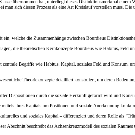
n Klasse übernommen hat, unterliegt dieses Distinktionsmerkmal einem
bei man sich diesen Prozess als eine Art Kreislauf vorstellen muss. Die 
rbeit ein, welche die Zusammenhänge zwischen Bourdieus Distinktions
ndlagen, die theoretischen Kernkonzepte Bourdieus wie Habitus, Feld un
t zentrale Begriffe wie Habitus, Kapital, soziales Feld und Konsum, um 
sentliche Theoriekonzepte detailliert konstruiert, um deren Bedeutun
after Dispositionen durch die soziale Herkunft geformt wird und Konsum
e mittels ihres Kapitals um Positionen und soziale Anerkennung konkurr
ulturelles und soziales Kapital – differenziert und deren Rolle als "T
ser Abschnitt beschreibt das Achsenkreuzmodell des sozialen Raumes u