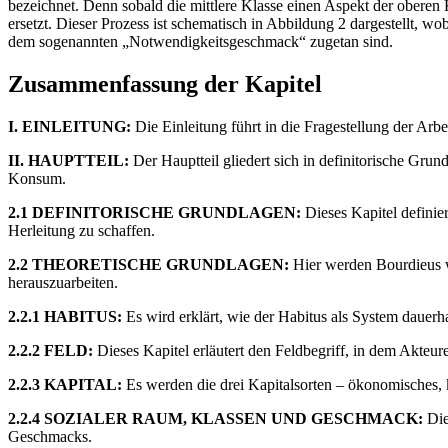
bezeichnet. Denn sobald die mittlere Klasse einen Aspekt der obere
ersetzt. Dieser Prozess ist schematisch in Abbildung 2 dargestellt, wo
dem sogenannten „Notwendigkeitsgeschmack“ zugetan sind.
Zusammenfassung der Kapitel
I. EINLEITUNG:
Die Einleitung führt in die Fragestellung der A
II. HAUPTTEIL:
Der Hauptteil gliedert sich in definitorische Gru
Konsum.
2.1 DEFINITORISCHE GRUNDLAGEN:
Dieses Kapitel definier
Herleitung zu schaffen.
2.2 THEORETISCHE GRUNDLAGEN:
Hier werden Bourdieus we
herauszuarbeiten.
2.2.1 HABITUS:
Es wird erklärt, wie der Habitus als System dauerh
2.2.2 FELD:
Dieses Kapitel erläutert den Feldbegriff, in dem Akteur
2.2.3 KAPITAL:
Es werden die drei Kapitalsorten – ökonomisches, k
2.2.4 SOZIALER RAUM, KLASSEN UND GESCHMACK:
Die
Geschmacks.