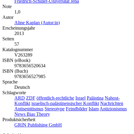
Friedrich-Schiller-Universität Jena
Note
1,0
Autor
Aline Kaplan (Autor:in)
Erscheinungsjahr
2013
Seiten
57
Katalognummer
V263289
ISBN (eBook)
9783656520634
ISBN (Buch)
9783656527985
Sprache
Deutsch
Schlagworte
ARD
ZDF
öffentlich-rechtliche
Israel
Palästina
Nahost-
Konflikt
israelisch-palästinensischer Konflikt
Nachrichten
Antisemitismus
Stereotype
Feindbilder
Islam
Antizionismus
News Bias Theory
Produktsicherheit
GRIN Publishing GmbH