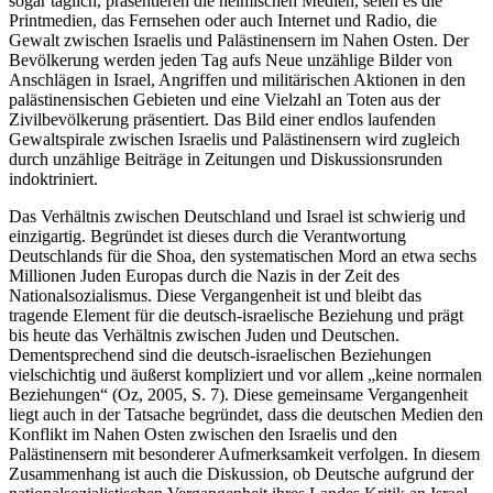
sogar täglich, präsentieren die heimischen Medien, seien es die
Printmedien, das Fernsehen oder auch Internet und Radio, die
Gewalt zwischen Israelis und Palästinensern im Nahen Osten. Der
Bevölkerung werden jeden Tag aufs Neue unzählige Bilder von
Anschlägen in Israel, Angriffen und militärischen Aktionen in den
palästinensischen Gebieten und eine Vielzahl an Toten aus der
Zivilbevölkerung präsentiert. Das Bild einer endlos laufenden
Gewaltspirale zwischen Israelis und Palästinensern wird zugleich
durch unzählige Beiträge in Zeitungen und Diskussionsrunden
indoktriniert.
Das Verhältnis zwischen Deutschland und Israel ist schwierig und
einzigartig. Begründet ist dieses durch die Verantwortung
Deutschlands für die Shoa, den systematischen Mord an etwa sechs
Millionen Juden Europas durch die Nazis in der Zeit des
Nationalsozialismus. Diese Vergangenheit ist und bleibt das
tragende Element für die deutsch-israelische Beziehung und prägt
bis heute das Verhältnis zwischen Juden und Deutschen.
Dementsprechend sind die deutsch-israelischen Beziehungen
vielschichtig und äußerst kompliziert und vor allem „keine normalen
Beziehungen“ (Oz, 2005, S. 7). Diese gemeinsame Vergangenheit
liegt auch in der Tatsache begründet, dass die deutschen Medien den
Konflikt im Nahen Osten zwischen den Israelis und den
Palästinensern mit besonderer Aufmerksamkeit verfolgen. In diesem
Zusammenhang ist auch die Diskussion, ob Deutsche aufgrund der