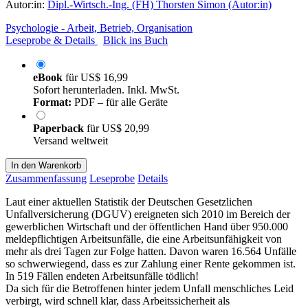
Autor:in:
Dipl.-Wirtsch.-Ing. (FH) Thorsten Simon (Autor:in)
Psychologie - Arbeit, Betrieb, Organisation
Leseprobe & Details
Blick ins Buch
eBook
für
US$ 16,99
Sofort herunterladen. Inkl. MwSt.
Format:
PDF – für alle Geräte
Paperback
für
US$ 20,99
Versand weltweit
In den Warenkorb
Zusammenfassung
Leseprobe
Details
Laut einer aktuellen Statistik der Deutschen Gesetzlichen
Unfallversicherung (DGUV) ereigneten sich 2010 im Bereich der
gewerblichen Wirtschaft und der öffentlichen Hand über 950.000
meldepflichtigen Arbeitsunfälle, die eine Arbeitsunfähigkeit von
mehr als drei Tagen zur Folge hatten. Davon waren 16.564 Unfälle
so schwerwiegend, dass es zur Zahlung einer Rente gekommen ist.
In 519 Fällen endeten Arbeitsunfälle tödlich!
Da sich für die Betroffenen hinter jedem Unfall menschliches Leid
verbirgt, wird schnell klar, dass Arbeitssicherheit als