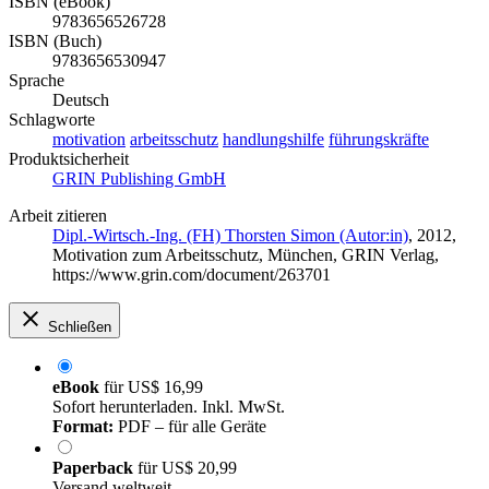
ISBN (eBook)
9783656526728
ISBN (Buch)
9783656530947
Sprache
Deutsch
Schlagworte
motivation
arbeitsschutz
handlungshilfe
führungskräfte
Produktsicherheit
GRIN Publishing GmbH
Arbeit zitieren
Dipl.-Wirtsch.-Ing. (FH) Thorsten Simon (Autor:in)
, 2012,
Motivation zum Arbeitsschutz, München, GRIN Verlag,
https://www.grin.com/document/263701
Schließen
eBook
für
US$ 16,99
Sofort herunterladen. Inkl. MwSt.
Format:
PDF – für alle Geräte
Paperback
für
US$ 20,99
Versand weltweit