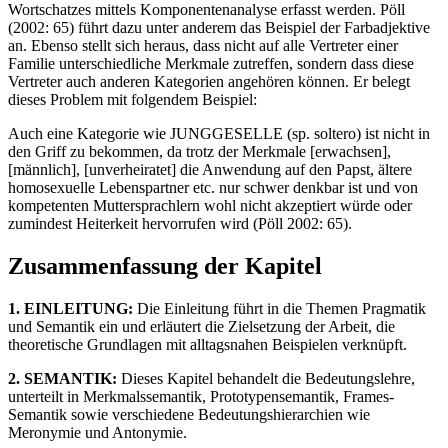
Wortschatzes mittels Komponentenanalyse erfasst werden. Pöll
(2002: 65) führt dazu unter anderem das Beispiel der Farbadjektive
an. Ebenso stellt sich heraus, dass nicht auf alle Vertreter einer
Familie unterschiedliche Merkmale zutreffen, sondern dass diese
Vertreter auch anderen Kategorien angehören können. Er belegt
dieses Problem mit folgendem Beispiel:
Auch eine Kategorie wie JUNGGESELLE (sp. soltero) ist nicht in
den Griff zu bekommen, da trotz der Merkmale [erwachsen],
[männlich], [unverheiratet] die Anwendung auf den Papst, ältere
homosexuelle Lebenspartner etc. nur schwer denkbar ist und von
kompetenten Muttersprachlern wohl nicht akzeptiert würde oder
zumindest Heiterkeit hervorrufen wird (Pöll 2002: 65).
Zusammenfassung der Kapitel
1. EINLEITUNG:
Die Einleitung führt in die Themen Pragmatik
und Semantik ein und erläutert die Zielsetzung der Arbeit, die
theoretische Grundlagen mit alltagsnahen Beispielen verknüpft.
2. SEMANTIK:
Dieses Kapitel behandelt die Bedeutungslehre,
unterteilt in Merkmalssemantik, Prototypensemantik, Frames-
Semantik sowie verschiedene Bedeutungshierarchien wie
Meronymie und Antonymie.