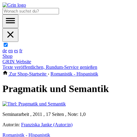
de
en
es
fr
Shop
GRIN Website
Texte veröffentlichen, Rundum-Service genießen
Zur Shop-Startseite
›
Romanistik - Hispanistik
Pragmatik und Semantik
Seminararbeit , 2011 , 17 Seiten , Note: 1,0
Autor:in:
Franziska Janke (Autor:in)
Romanistik - Hispanistik