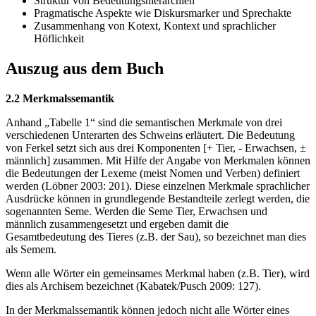
Struktur von Bedeutungshierarchien
Pragmatische Aspekte wie Diskursmarker und Sprechakte
Zusammenhang von Kotext, Kontext und sprachlicher
Höflichkeit
Auszug aus dem Buch
2.2 Merkmalssemantik
Anhand „Tabelle 1“ sind die semantischen Merkmale von drei
verschiedenen Unterarten des Schweins erläutert. Die Bedeutung
von Ferkel setzt sich aus drei Komponenten [+ Tier, - Erwachsen, ±
männlich] zusammen. Mit Hilfe der Angabe von Merkmalen können
die Bedeutungen der Lexeme (meist Nomen und Verben) definiert
werden (Löbner 2003: 201). Diese einzelnen Merkmale sprachlicher
Ausdrücke können in grundlegende Bestandteile zerlegt werden, die
sogenannten Seme. Werden die Seme Tier, Erwachsen und
männlich zusammengesetzt und ergeben damit die
Gesamtbedeutung des Tieres (z.B. der Sau), so bezeichnet man dies
als Semem.
Wenn alle Wörter ein gemeinsames Merkmal haben (z.B. Tier), wird
dies als Archisem bezeichnet (Kabatek/Pusch 2009: 127).
In der Merkmalssemantik können jedoch nicht alle Wörter eines