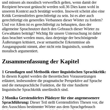
und müssen als moralisch verwerflich gelten, wenn damit der
Rezipient bewusst getäuscht werden soll.36 Dies kann wohl in
unserem Kontext auch bestätigt werden. Insoweit scheint also eine
Kritik Gerstendörfers gerechtfertigt zu sein. Ist es aber auch
gerechtfertigt ein generelles Verbannen dieser Wörter zu fordern?
Und vor Allem ist es gerechtfertigt zu behaupten, dass der
allgemeine Sprachnutzer durch den Gebrauch dieser Wörter zu
Gewalttaten beiträgt? Wichtig für unsere Untersuchung ist daher
dass beachtet werden muss, dass derjenige der beschönigende
Äußerungen kritisiert, zwar semantische Erkenntnisse als
Ausgangspunkt nimmt, aber nicht rein linguistisch, sondern
moralisch argumentiert.
Zusammenfassung der Kapitel
1 Grundlagen und Methodik einer linguistischen Sprachkritik:
In diesem Kapitel werden die theoretischen Voraussetzungen
erläutert, insbesondere die pragmatische Perspektive auf Sprache
und die metasprachliche Funktion, die für eine fundierte
linguistische Sprachkritik unerlässlich sind.
2 Monika Gerstendörfers Plädoyer für eine angemessenere
Sprachführung:
Dieser Teil stellt Gerstendörfers Thesen vor, die
den Ausschluss bestimmter Wörter aus dem Sprachgebrauch