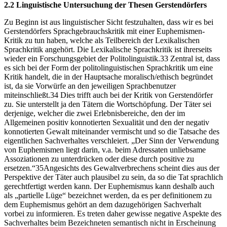
2.2 Linguistische Untersuchung der Thesen Gerstendörfers
Zu Beginn ist aus linguistischer Sicht festzuhalten, dass wir es bei
Gerstendörfers Sprachgebrauchskritik mit einer Euphemismen-
Kritik zu tun haben, welche als Teilbereich der Lexikalischen
Sprachkritik angehört. Die Lexikalische Sprachkritik ist ihrerseits
wieder ein Forschungsgebiet der Politolinguistik.33 Zentral ist, dass
es sich bei der Form der politolinguistischen Sprachkritik um eine
Kritik handelt, die in der Hauptsache moralisch/ethisch begründet
ist, da sie Vorwürfe an den jeweiligen Sprachbenutzer
miteinschließt.34 Dies trifft auch bei der Kritik von Gerstendörfer
zu. Sie unterstellt ja den Tätern die Wortschöpfung. Der Täter sei
derjenige, welcher die zwei Erlebnisbereiche, den der im
Allgemeinen positiv konnotierten Sexualität und den der negativ
konnotierten Gewalt miteinander vermischt und so die Tatsache des
eigentlichen Sachverhaltes verschleiert. „Der Sinn der Verwendung
von Euphemismen liegt darin, v.a. beim Adressaten unliebsame
Assoziationen zu unterdrücken oder diese durch positive zu
ersetzen.“35Angesichts des Gewaltverbrechens scheint dies aus der
Perspektive der Täter auch plausibel zu sein, da so die Tat sprachlich
gerechtfertigt werden kann. Der Euphemismus kann deshalb auch
als „partielle Lüge“ bezeichnet werden, da es per definitionem zu
dem Euphemismus gehört an dem dazugehörigen Sachverhalt
vorbei zu informieren. Es treten daher gewisse negative Aspekte des
Sachverhaltes beim Bezeichneten semantisch nicht in Erscheinung