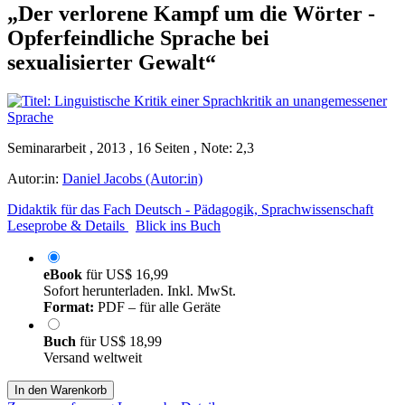
„Der verlorene Kampf um die Wörter -
Opferfeindliche Sprache bei
sexualisierter Gewalt“
Seminararbeit , 2013 , 16 Seiten , Note: 2,3
Autor:in:
Daniel Jacobs (Autor:in)
Didaktik für das Fach Deutsch - Pädagogik, Sprachwissenschaft
Leseprobe & Details
Blick ins Buch
eBook
für
US$ 16,99
Sofort herunterladen. Inkl. MwSt.
Format:
PDF – für alle Geräte
Buch
für
US$ 18,99
Versand weltweit
In den Warenkorb