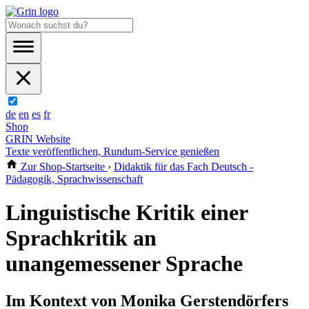
de
en
es
fr
Shop
GRIN Website
Texte veröffentlichen, Rundum-Service genießen
Zur Shop-Startseite
›
Didaktik für das Fach Deutsch -
Pädagogik, Sprachwissenschaft
Linguistische Kritik einer
Sprachkritik an
unangemessener Sprache
Im Kontext von Monika Gerstendörfers