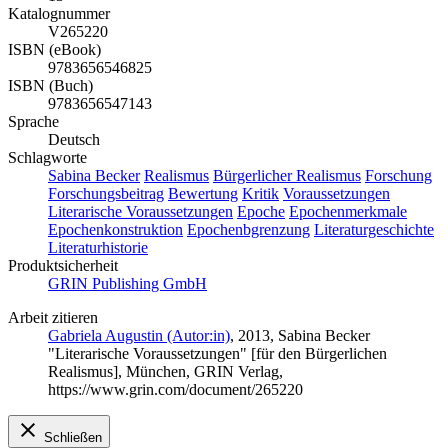
Katalognummer
V265220
ISBN (eBook)
9783656546825
ISBN (Buch)
9783656547143
Sprache
Deutsch
Schlagworte
Sabina Becker
Realismus
Bürgerlicher Realismus
Forschung
Forschungsbeitrag
Bewertung
Kritik
Voraussetzungen
Literarische Voraussetzungen
Epoche
Epochenmerkmale
Epochenkonstruktion
Epochenbgrenzung
Literaturgeschichte
Literaturhistorie
Produktsicherheit
GRIN Publishing GmbH
Arbeit zitieren
Gabriela Augustin (Autor:in)
, 2013, Sabina Becker
"Literarische Voraussetzungen" [für den Bürgerlichen
Realismus], München, GRIN Verlag,
https://www.grin.com/document/265220
Schließen