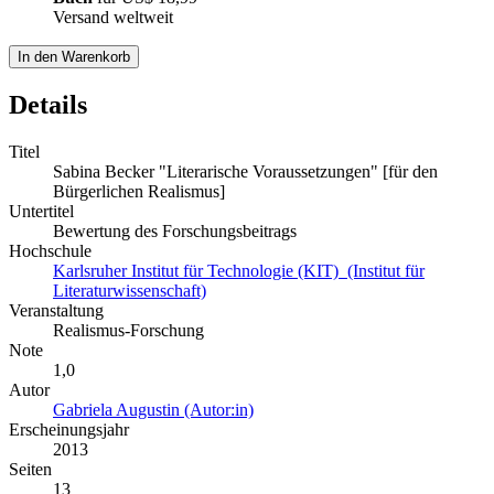
Versand weltweit
In den Warenkorb
Details
Titel
Sabina Becker "Literarische Voraussetzungen" [für den
Bürgerlichen Realismus]
Untertitel
Bewertung des Forschungsbeitrags
Hochschule
Karlsruher Institut für Technologie (KIT) (Institut für
Literaturwissenschaft)
Veranstaltung
Realismus-Forschung
Note
1,0
Autor
Gabriela Augustin (Autor:in)
Erscheinungsjahr
2013
Seiten
13