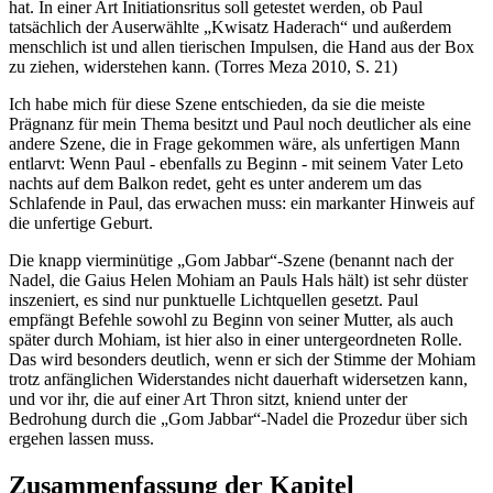
hat. In einer Art Initiationsritus soll getestet werden, ob Paul
tatsächlich der Auserwählte „Kwisatz Haderach“ und außerdem
menschlich ist und allen tierischen Impulsen, die Hand aus der Box
zu ziehen, widerstehen kann. (Torres Meza 2010, S. 21)
Ich habe mich für diese Szene entschieden, da sie die meiste
Prägnanz für mein Thema besitzt und Paul noch deutlicher als eine
andere Szene, die in Frage gekommen wäre, als unfertigen Mann
entlarvt: Wenn Paul - ebenfalls zu Beginn - mit seinem Vater Leto
nachts auf dem Balkon redet, geht es unter anderem um das
Schlafende in Paul, das erwachen muss: ein markanter Hinweis auf
die unfertige Geburt.
Die knapp vierminütige „Gom Jabbar“-Szene (benannt nach der
Nadel, die Gaius Helen Mohiam an Pauls Hals hält) ist sehr düster
inszeniert, es sind nur punktuelle Lichtquellen gesetzt. Paul
empfängt Befehle sowohl zu Beginn von seiner Mutter, als auch
später durch Mohiam, ist hier also in einer untergeordneten Rolle.
Das wird besonders deutlich, wenn er sich der Stimme der Mohiam
trotz anfänglichen Widerstandes nicht dauerhaft widersetzen kann,
und vor ihr, die auf einer Art Thron sitzt, kniend unter der
Bedrohung durch die „Gom Jabbar“-Nadel die Prozedur über sich
ergehen lassen muss.
Zusammenfassung der Kapitel