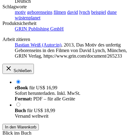
Deutsch
Schlagworte
motiv
geborenseins
filmen
david
lynch
beispiel
dune
wüstenplanet
Produktsicherheit
GRIN Publishing GmbH
Arbeit zitieren
Bastian Weiß (Autor:in)
, 2013, Das Motiv des unfertig
Geborenseins in den Filmen von David Lynch, München,
GRIN Verlag, https://www.grin.com/document/265233
Schließen
eBook
für
US$ 16,99
Sofort herunterladen. Inkl. MwSt.
Format:
PDF – für alle Geräte
Buch
für
US$ 18,99
Versand weltweit
In den Warenkorb
Blick ins Buch