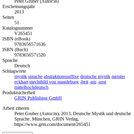
Peter Gruber (Autor:in)
Erscheinungsjahr
2013
Seiten
51
Katalognummer
V265451
ISBN (eBook)
9783656571636
ISBN (Buch)
9783656571520
Sprache
Deutsch
Schlagworte
mystik
sprache
abstraktionssuffixe
deutsche mystik
meister
eckhart
mechthild von magdeburg
-heit
-nis
-ung
mittelhochdeutsch
Produktsicherheit
GRIN Publishing GmbH
Arbeit zitieren
Peter Gruber (Autor:in)
, 2013, Deutsche Mystik und deutsche
Sprache, München, GRIN Verlag,
https://www.grin.com/document/265451