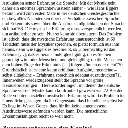
Artikulation seiner Erfahrung die Sprache. Mit der Mystik geht
daher ein enormes Sprachbewusstsein einher – wie Hans Eggers
betont „wird zum ersten Male in der deutschen Geistesgeschichte
ein bewußtes Nachdenken über das Verhältnis zwischen Sprache
und Erkenntnis sowie über die Ausdrucksmöglichkeiten der Sprache
sichtbar“68. Die mystische Erfahrung muss versprachlicht werden,
um artikulierbar zu sein. Nur so kann sie überdauern. Das Problem
ist jedoch, dass die mystische Erfahrung unaussprechlich ist.69
Trotzdem muss der Mystiker sprechen, es platzt förmlich aus ihm
heraus, denn wie Eggers es beschreibt, so „übermächtig ist das
Erlebnis […], daß es heraus muß, gleichgültig, ob es Steinen
gepredigt wird oder Menschen, und gleichgültig, ob die Menschen
dem hohen Fluge der Erkenntnis […] folgen können oder nicht“70.
Grundsätzlich ist es eine kaum erfüllbare Aufgabe, irgendeine –
selbst alltägliche – Erfahrung sprachlich adäquat auszudrücken71.
Innenwelten wiederzugeben stellt die Sprache vor große
Herausforderungen – Herausforderungen, mit denen die deutsche
Sprache vor der Mystik kaum konfrontiert gewesen war.72 Bei der
Rede von der speziellen mystischen Erfahrung wird das Problem ins
Unendliche gesteigert, da ihr Gegenstand das Unendliche selbst ist:
Es liegt im Wesen Gottes, dass für ihn keine angemessene
Ausdrucksweise gefunden werden kann. Die menschliche
Erkenntnisfähigkeit reicht so weit nicht.