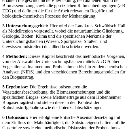
erläutert die geschichtliche Entwicklung, den aktuellen Stand der
Biomassenutzung sowie die gesetzlichen Rahmenbedingungen (z.B.
EEG) und definiert die für die Arbeit relevanten Begriffe und
biologisch-chemischen Prozesse der Methangärung.
3 Untersuchungsgebiet:
Hier wird der Landkreis Schwäbisch Hall
als Modellregion vorgestellt, wobei die naturräumliche Gliederung,
Geologie, Böden, Klima und die spezifischen Merkmale der
Untersuchungsflächen (Wiesen, Sportplätze, Straßen- und
Gewässerrandstreifen) detailliert beschrieben werden.
4 Methoden:
Dieses Kapitel beschreibt das methodische Vorgehen,
von der Auswahl der Untersuchungsflächen mittels ArcGIS über
Vegetationsaufnahmen und Probenahmen bis hin zu den chemischen
Analysen (NIRS) und den verschiedenen Berechnungsmodellen für
den Biogasertrag.
5 Ergebnisse:
Die Ergebnisse präsentieren die
Vegetationsbeschreibung, die Biomasseerhebungen und die
spezifischen Biogas- sowie Methanerträge aus dem Hohenheimer
Biogasertragstest und stellen diese in den Kontext der
Rohnährstoffgehalte sowie der Potenzialabschätzungen.
6 Diskussion:
Hier erfolgt eine kritische Auseinandersetzung mit
dem Einfluss der Mahdhäufigkeit, der Substrateigenschaften auf die
Gaserträge sowie eine methodische Diskussion der Probenahme-