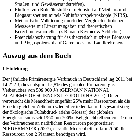
Straßen- und Gewässerrandstreifen).
Einfluss von Rohnährstoffen im Substrat auf Methan- und
Biogasausbeuten mittels Nahinfrarotspektroskopie (NIRS).
Methodische Validierung durch den Vergleich erhobener
Messwerte mit Literaturangaben und theoretischen
Berechnungsmodellen (z.B. nach Keymer & Schilcher).
Potenzialabschätzung für das theoretisch nutzbare Biomasse-
und Biogaspotenzial auf Gemeinde- und Landkreisebene.
Auszug aus dem Buch
1 Einleitung
Der jährliche Primärenergie-Verbrauch in Deutschland lag 2011 bei
14.252 J, dies entspricht 2,8% des globalen Primärenergie-
Verbrauches von 509.000 J/a (GERMAN NATIONAL
ACADEMY OF SCIENCES LEOPOLDINA 2012). Derzeit
verbraucht die Menschheit ungefähr 25% mehr Ressourcen als die
Erde im gleichen Zeitraum wiederherstellen kann. Insgesamt stieg
der ökologische Fußabdruck (siehe Glossar) des globalen
Energiekonsums seit 1960 um 700%. Bei gleichbleibendem Tempo
des Verbrauches an natürlichen Ressourcen prognostiziert
NIEDERMAIER (2007), dass die Menschheit im Jahr 2050 die
Ressourcen von 2 Planeten benötigen wird.