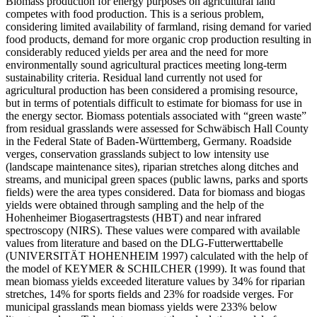
Biomass production for energy purposes on agricultural land
competes with food production. This is a serious problem,
considering limited availability of farmland, rising demand for varied
food products, demand for more organic crop production resulting in
considerably reduced yields per area and the need for more
environmentally sound agricultural practices meeting long-term
sustainability criteria. Residual land currently not used for
agricultural production has been considered a promising resource,
but in terms of potentials difficult to estimate for biomass for use in
the energy sector. Biomass potentials associated with “green waste”
from residual grasslands were assessed for Schwäbisch Hall County
in the Federal State of Baden-Württemberg, Germany. Roadside
verges, conservation grasslands subject to low intensity use
(landscape maintenance sites), riparian stretches along ditches and
streams, and municipal green spaces (public lawns, parks and sports
fields) were the area types considered. Data for biomass and biogas
yields were obtained through sampling and the help of the
Hohenheimer Biogasertragstests (HBT) and near infrared
spectroscopy (NIRS). These values were compared with available
values from literature and based on the DLG-Futterwerttabelle
(UNIVERSITÄT HOHENHEIM 1997) calculated with the help of
the model of KEYMER & SCHILCHER (1999). It was found that
mean biomass yields exceeded literature values by 34% for riparian
stretches, 14% for sports fields and 23% for roadside verges. For
municipal grasslands mean biomass yields were 233% below