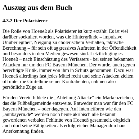
Auszug aus dem Buch
4.3.2 Der Polarisierer
Die Rolle von Hoeneß als Polarisierer ist kurz erzählt. Es ist viel
darüber spekuliert worden, was die Hintergründe – impulsive
Unüberlegtheit, Neigung zu cholerischem Verhalten, taktische
Berechnung – für sein oft aggressives Auftreten in der Öffentlichkeit
und besonders in den Medien gewesen sind. Letztlich ging es
Hoeneß – nach Einschätzung des Verfassers - bei seinen bekannten
Attacken nur um den FC Bayern München. Der wurde, auch gegen
berechtigte Kritik, immer von ihm in Schutz genommen. Dazu war
Hoeneß allerdings fast jedes Mittel recht und seine Attacken zielten
oft unter die Gürtellinie seiner Kontrahenten, nahmen also
persönliche Züge an.
Für den Verein bildete die „Abteilung Attacke“ ein Markenzeichen,
das die Fußballgemeinde entzweite. Entweder man war für den FC
Bayern München – oder dagegen. Auf Internetforen wie den
„antibayern.de“ werden noch heute akribisch alle bekannt
gewordenen verbalen Fehltritte von Hoeneß gesammelt, obgleich
auch dort seine Fähigkeiten als erfolgreicher Manager durchaus
Anerkennung finden.