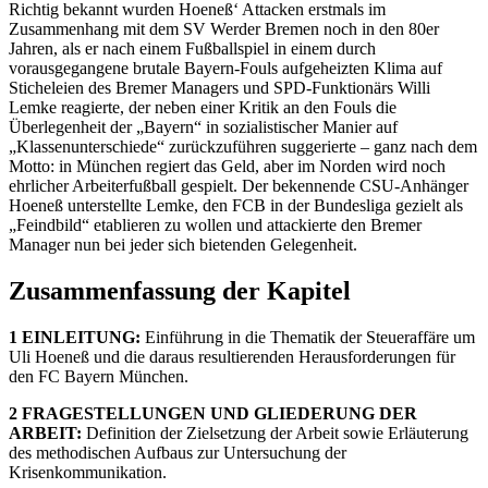
Richtig bekannt wurden Hoeneß‘ Attacken erstmals im
Zusammenhang mit dem SV Werder Bremen noch in den 80er
Jahren, als er nach einem Fußballspiel in einem durch
vorausgegangene brutale Bayern-Fouls aufgeheizten Klima auf
Sticheleien des Bremer Managers und SPD-Funktionärs Willi
Lemke reagierte, der neben einer Kritik an den Fouls die
Überlegenheit der „Bayern“ in sozialistischer Manier auf
„Klassenunterschiede“ zurückzuführen suggerierte – ganz nach dem
Motto: in München regiert das Geld, aber im Norden wird noch
ehrlicher Arbeiterfußball gespielt. Der bekennende CSU-Anhänger
Hoeneß unterstellte Lemke, den FCB in der Bundesliga gezielt als
„Feindbild“ etablieren zu wollen und attackierte den Bremer
Manager nun bei jeder sich bietenden Gelegenheit.
Zusammenfassung der Kapitel
1 EINLEITUNG:
Einführung in die Thematik der Steueraffäre um
Uli Hoeneß und die daraus resultierenden Herausforderungen für
den FC Bayern München.
2 FRAGESTELLUNGEN UND GLIEDERUNG DER
ARBEIT:
Definition der Zielsetzung der Arbeit sowie Erläuterung
des methodischen Aufbaus zur Untersuchung der
Krisenkommunikation.