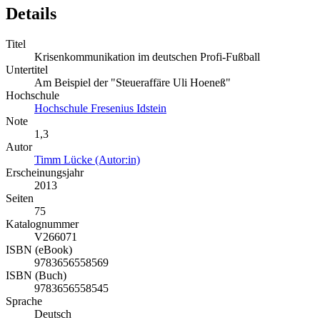
Details
Titel
Krisenkommunikation im deutschen Profi-Fußball
Untertitel
Am Beispiel der "Steueraffäre Uli Hoeneß"
Hochschule
Hochschule Fresenius Idstein
Note
1,3
Autor
Timm Lücke (Autor:in)
Erscheinungsjahr
2013
Seiten
75
Katalognummer
V266071
ISBN (eBook)
9783656558569
ISBN (Buch)
9783656558545
Sprache
Deutsch