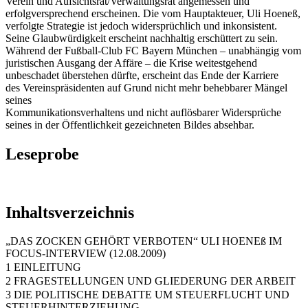
Verein und Aufsichtsrat/Verwaltungsrat angemessen und
erfolgversprechend erscheinen. Die vom Hauptakteuer, Uli Hoeneß,
verfolgte Strategie ist jedoch widersprüchlich und inkonsistent.
Seine Glaubwürdigkeit erscheint nachhaltig erschüttert zu sein.
Während der Fußball-Club FC Bayern München – unabhängig vom
juristischen Ausgang der Affäre – die Krise weitestgehend
unbeschadet überstehen dürfte, erscheint das Ende der Karriere
des Vereinspräsidenten auf Grund nicht mehr behebbarer Mängel
seines
Kommunikationsverhaltens und nicht auflösbarer Widersprüche
seines in der Öffentlichkeit gezeichneten Bildes absehbar.
Leseprobe
Inhaltsverzeichnis
„DAS ZOCKEN GEHÖRT VERBOTEN“ ULI HOENEß IM
FOCUS-INTERVIEW (12.08.2009)
1 EINLEITUNG
2 FRAGESTELLUNGEN UND GLIEDERUNG DER ARBEIT
3 DIE POLITISCHE DEBATTE UM STEUERFLUCHT UND
STEUERHINTERZIEHUNG