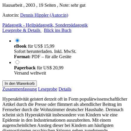
Hausarbeit , 2003 , 19 Seiten , Note: sehr gut
Autor:in:
Dennis Hippler (Autor:in)
Pädagogik - Heilpädagogik, Sonderpädagogik
Leseprobe & Details
Blick ins Buch
eBook
für
US$ 15,99
Sofort herunterladen. Inkl. MwSt.
Format:
PDF – für alle Geräte
Paperback
für
US$ 20,99
Versand weltweit
In den Warenkorb
Zusammenfassung
Leseprobe
Details
Hyperaktivität geistert derzeit oft in Form populärwissenschaftlicher
Artikel durch die Presse oder flimmert als abendlicher Beitrag im
Fernseher durch die Wohnzimmer deutscher Haushalte. Demnach
scheint sich Hyperaktivität insbesondere von Kindern wie eine
Epidemie in den Industrienationen auszubreiten. Mit einem
augenscheinlichen Anstieg dieser bei Kindern am häufigsten
diagnostizierten psychischen Störung gehen zunehmende