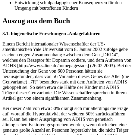
Entwicklung schulpädagogischer Konsequenzen für den
Umgang mit betroffenen Kindern
Auszug aus dem Buch
3.1. biogenetische Forschungen -Anlagefaktoren
Einem Bericht internationaler Wissenschaftler der US-
amerikanischen Yale Universität vom 8. Januar 2002 zufolge gebe
es einen engen Zusammenhang zwischen dem Gen „DRD4“,
welches den Rezeptor für Dopamin codiere, und dem Auftreten von
ADHS [http://www.s-line.de/homepages/ads] (26.02.2003). Bei der
Untersuchung der Gene von 600 Personen hätten sie
herausgefunden, dass von 56 Varianten dieses Genes das Allel (die
Genvariante) „7R“ besonders stark mit dem Auftreten von ADHS
gekoppelt sei. So seien etwa die Hälfte der Kinder mit ADHS
Träger dieser Genvariante. Die Wissenschaftler sprechen in ihrem
Artikel gar von einem signifikanten Zusammenhang.
Bei dieser Zahl von etwa 50% drängt sich mir allerdings die Frage
auf, worauf die Hyperaktivität der weiteren 50% zurückzuführen
sei. Kann bei einer Ausprägung von ADHS von genetisch
ätiologischen Faktoren gesprochen werden, wenn doch eben eine
genauso große Anzahl an Personen hyperaktiv ist, die nicht Träger