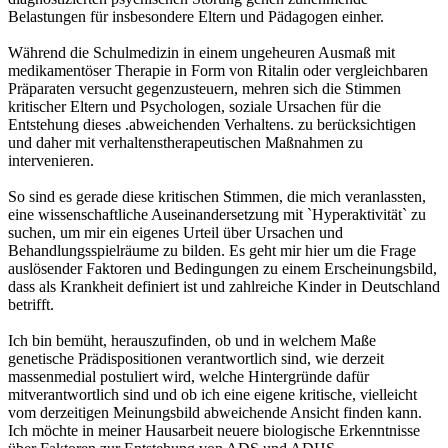
Belastungen für insbesondere Eltern und Pädagogen einher.
Während die Schulmedizin in einem ungeheuren Ausmaß mit
medikamentöser Therapie in Form von Ritalin oder vergleichbaren
Präparaten versucht gegenzusteuern, mehren sich die Stimmen
kritischer Eltern und Psychologen, soziale Ursachen für die
Entstehung dieses .abweichenden Verhaltens. zu berücksichtigen
und daher mit verhaltenstherapeutischen Maßnahmen zu
intervenieren.
So sind es gerade diese kritischen Stimmen, die mich veranlassten,
eine wissenschaftliche Auseinandersetzung mit `Hyperaktivität` zu
suchen, um mir ein eigenes Urteil über Ursachen und
Behandlungsspielräume zu bilden. Es geht mir hier um die Frage
auslösender Faktoren und Bedingungen zu einem Erscheinungsbild,
dass als Krankheit definiert ist und zahlreiche Kinder in Deutschland
betrifft.
Ich bin bemüht, herauszufinden, ob und in welchem Maße
genetische Prädispositionen verantwortlich sind, wie derzeit
massenmedial postuliert wird, welche Hintergründe dafür
mitverantwortlich sind und ob ich eine eigene kritische, vielleicht
vom derzeitigen Meinungsbild abweichende Ansicht finden kann.
Ich möchte in meiner Hausarbeit neuere biologische Erkenntnisse