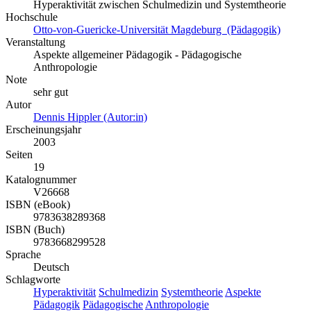
Hyperaktivität zwischen Schulmedizin und Systemtheorie
Hochschule
Otto-von-Guericke-Universität Magdeburg (Pädagogik)
Veranstaltung
Aspekte allgemeiner Pädagogik - Pädagogische
Anthropologie
Note
sehr gut
Autor
Dennis Hippler (Autor:in)
Erscheinungsjahr
2003
Seiten
19
Katalognummer
V26668
ISBN (eBook)
9783638289368
ISBN (Buch)
9783668299528
Sprache
Deutsch
Schlagworte
Hyperaktivität
Schulmedizin
Systemtheorie
Aspekte
Pädagogik
Pädagogische
Anthropologie