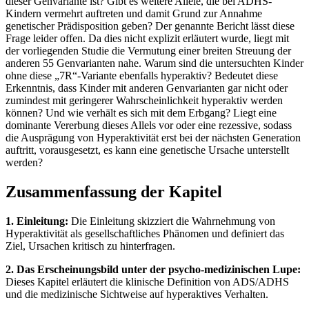
dieser Genvariante ist? Gibt es weitere Allele, die bei ADHS-
Kindern vermehrt auftreten und damit Grund zur Annahme
genetischer Prädisposition geben? Der genannte Bericht lässt diese
Frage leider offen. Da dies nicht explizit erläutert wurde, liegt mit
der vorliegenden Studie die Vermutung einer breiten Streuung der
anderen 55 Genvarianten nahe. Warum sind die untersuchten Kinder
ohne diese „7R“-Variante ebenfalls hyperaktiv? Bedeutet diese
Erkenntnis, dass Kinder mit anderen Genvarianten gar nicht oder
zumindest mit geringerer Wahrscheinlichkeit hyperaktiv werden
können? Und wie verhält es sich mit dem Erbgang? Liegt eine
dominante Vererbung dieses Allels vor oder eine rezessive, sodass
die Ausprägung von Hyperaktivität erst bei der nächsten Generation
auftritt, vorausgesetzt, es kann eine genetische Ursache unterstellt
werden?
Zusammenfassung der Kapitel
1. Einleitung:
Die Einleitung skizziert die Wahrnehmung von
Hyperaktivität als gesellschaftliches Phänomen und definiert das
Ziel, Ursachen kritisch zu hinterfragen.
2. Das Erscheinungsbild unter der psycho-medizinischen Lupe:
Dieses Kapitel erläutert die klinische Definition von ADS/ADHS
und die medizinische Sichtweise auf hyperaktives Verhalten.