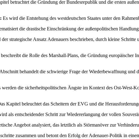
itel betrachtet die Gründung der Bundesrepublik und die ersten auß
:
Es wird die Entstehung des westdeutschen Staates unter den Rahmenbe
ematisiert die drastische Einschränkung der außenpolitischen Handlung
 der strategische Ansatz Adenauers beschrieben, durch kleine Schritte u
beschreibt die Rolle des Marshall-Plans, die Gründung europäischer In
Abschnitt behandelt die schwierige Frage der Wiederbewaffnung und die
 werden die sicherheitspolitischen Ängste im Kontext des Ost-West-Kon
as Kapitel beleuchtet das Scheitern der EVG und die Herausforderungen
rd als entscheidender Schritt zur Wiedererlangung der vollen Souveräni
tische Angebot analysiert, das letztlich als Störmanöver zur Verhinder
nsschritte zusammen und betont den Erfolg der Adenauer-Politik in eine