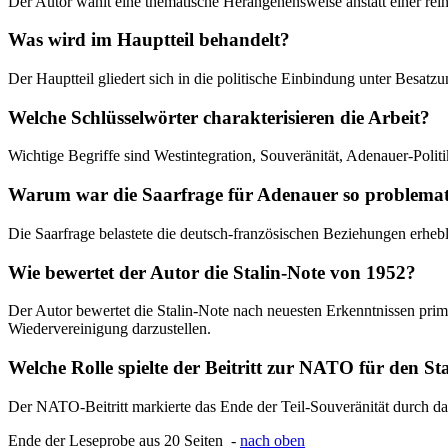
Der Autor wählt eine thematische Herangehensweise anstatt einer rein c
Was wird im Hauptteil behandelt?
Der Hauptteil gliedert sich in die politische Einbindung unter Besat
Welche Schlüsselwörter charakterisieren die Arbeit?
Wichtige Begriffe sind Westintegration, Souveränität, Adenauer-Polit
Warum war die Saarfrage für Adenauer so problemat
Die Saarfrage belastete die deutsch-französischen Beziehungen erhebl
Wie bewertet der Autor die Stalin-Note von 1952?
Der Autor bewertet die Stalin-Note nach neuesten Erkenntnissen primär
Wiedervereinigung darzustellen.
Welche Rolle spielte der Beitritt zur NATO für den S
Der NATO-Beitritt markierte das Ende der Teil-Souveränität durch das
Ende der Leseprobe aus 20 Seiten -
nach oben