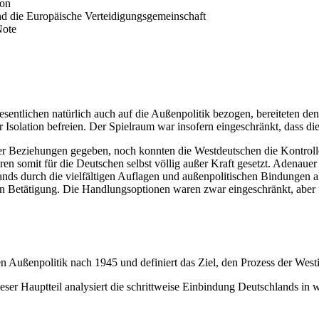
ion
nd die Europäische Verteidigungsgemeinschaft
Note
sentlichen natürlich auch auf die Außenpolitik bezogen, bereiteten de
olation befreien. Der Spielraum war insofern eingeschränkt, dass die A
her Beziehungen gegeben, noch konnten die Westdeutschen die Kontrol
en somit für die Deutschen selbst völlig außer Kraft gesetzt. Adenauer
 durch die vielfältigen Auflagen und außenpolitischen Bindungen als 
n Betätigung. Die Handlungsoptionen waren zwar eingeschränkt, aber un
n Außenpolitik nach 1945 und definiert das Ziel, den Prozess der West
ser Hauptteil analysiert die schrittweise Einbindung Deutschlands in we