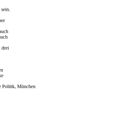
 sein.
her
 auch
auch
 drei
en
ke
e Politik, München