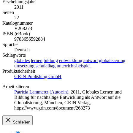
Erscheinungsjahr
2011
Seiten
22
Katalognummer
V268273
ISBN (eBook)
9783656592884
Sprache
Deutsch
Schlagworte
globales
lernen
bildung
entwicklung
antwort
globalisierung
umsetzung
schulalltag
unterrichtsbeispiel
Produktsicherheit
GRIN Publishing GmbH
Arbeit zitieren
Patricia Lammertz (Autor:in)
, 2011, Globales Lernen und
Bildung für nachhaltige Entwicklung als Antwort auf die
Globalisierung, München, GRIN Verlag,
https://www.grin.com/document/268273
Schließen