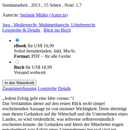
Seminararbeit , 2013 , 15 Seiten , Note: 1,7
Autor:in:
Stefanie Müller (Autor:in)
Jura - Medienrecht, Multimediarecht, Urheberrecht
Leseprobe & Details
Blick ins Buch
eBook
für
US$ 16,99
Sofort herunterladen. Inkl. MwSt.
Format:
PDF – für alle Geräte
Buch
für
US$ 18,99
Versand weltweit
In den Warenkorb
Zusammenfassung
Leseprobe
Details
„Jedem Erfolg geht eine Idee voraus.“1
Das Verständnis dieser auf den ersten Blick recht simpel
erscheinenden Aussage ist von enormer Wichtigkeit. Denn überträgt
man diesen Gedanken auf die Wirtschaft und die Unternehmen eines
Landes, so wird verdeutlicht, was teilweise selbstverständlich
erscheinen könnte: die Gedanken und Ideen der Mitarbeiter tragen
entscheidend zum Erfolg eines Unternehmens bei und sind ein