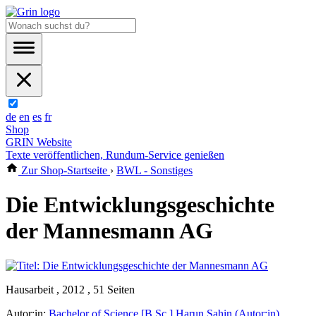
de
en
es
fr
Shop
GRIN Website
Texte veröffentlichen, Rundum-Service genießen
Zur Shop-Startseite
›
BWL - Sonstiges
Die Entwicklungsgeschichte
der Mannesmann AG
Hausarbeit , 2012 , 51 Seiten
Autor:in:
Bachelor of Science [B.Sc.] Harun Sahin (Autor:in)