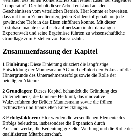
Verhalten des reinen Kohlenstoffes zum reinen Eisen bei steigender
Temperatur“. Der Inhalt dieser Arbeit entstand aus den
Geschehnissen vom väterlichen Betrieb, Hier konnte er beweisen,
dass mit ihrem Zementierofen, jeden Kohlenstoffgehalt auf jede
gewünschte Tiefe in das Eisen einführen konnte. Mit dieser
Testphase machte er auf sich aufmerksam in der damaligen
Expertenwelt und seine Ergebnisse führten zu wissenschaftliche
Grundlage zum Erstellen von Einsatzstahl.
Zusammenfassung der Kapitel
1 Einleitung:
Diese Einleitung skizziert die langfristige
Entwicklung der Mannesmann AG und definiert den Fokus auf die
Hintergründe des Unternehmenserfolgs sowie die Rolle der
beteiligten Akteure.
2 Grundlagen:
Dieses Kapitel behandelt die Gründung des
Unternehmens, die familiäre Herkunft, das innovative
Walzverfahren der Brüder Mannesmann sowie die frühen
technischen und finanziellen Entwicklungen.
3 Erfolgsfaktoren:
Hier werden die wesentlichen Elemente des
Erfolgs beleuchtet, insbesondere die Expansion durch
Auslandswerke, die Bedeutung gezielter Werbung und die Rolle der
qualifizierten Mitarbeiterschaft.