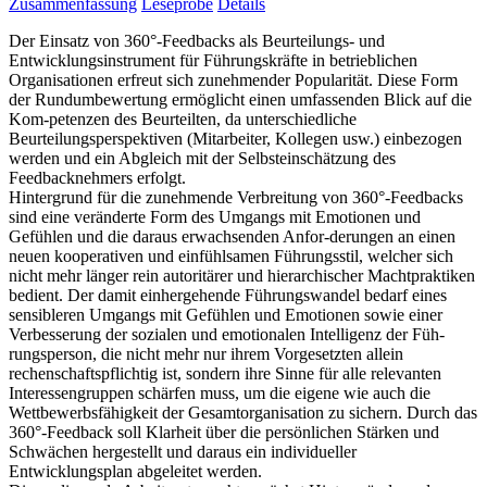
Zusammenfassung
Leseprobe
Details
Der Einsatz von 360°-Feedbacks als Beurteilungs- und
Entwicklungsinstrument für Führungskräfte in betrieblichen
Organisationen erfreut sich zunehmender Popularität. Diese Form
der Rundumbewertung ermöglicht einen umfassenden Blick auf die
Kom-petenzen des Beurteilten, da unterschiedliche
Beurteilungsperspektiven (Mitarbeiter, Kollegen usw.) einbezogen
werden und ein Abgleich mit der Selbsteinschätzung des
Feedbacknehmers erfolgt.
Hintergrund für die zunehmende Verbreitung von 360°-Feedbacks
sind eine veränderte Form des Umgangs mit Emotionen und
Gefühlen und die daraus erwachsenden Anfor-derungen an einen
neuen kooperativen und einfühlsamen Führungsstil, welcher sich
nicht mehr länger rein autoritärer und hierarchischer Machtpraktiken
bedient. Der damit einhergehende Führungswandel bedarf eines
sensibleren Umgangs mit Gefühlen und Emotionen sowie einer
Verbesserung der sozialen und emotionalen Intelligenz der Füh-
rungsperson, die nicht mehr nur ihrem Vorgesetzten allein
rechenschaftspflichtig ist, sondern ihre Sinne für alle relevanten
Interessengruppen schärfen muss, um die eigene wie auch die
Wettbewerbsfähigkeit der Gesamtorganisation zu sichern. Durch das
360°-Feedback soll Klarheit über die persönlichen Stärken und
Schwächen hergestellt und daraus ein individueller
Entwicklungsplan abgeleitet werden.