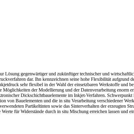
 zur Lösung gegenwärtiger und zukünftiger technischer und wirtschaftlic
bdruckverfahren dar. Ihn kennzeichnen seine hohe Flexibilität aufgrund
r Inkjetdruck sehr flexibel in der Wahl der einsetzbaren Werkstoffe un
ie Möglichkeiten der Modellierung und der Datenverarbeitung enorm erl
lektronischer Dickschichtbauelemente im Inkjet-Verfahren. Schwerpunkt 
tion von Bauelementen und die in situ Verarbeitung verschiedener Wer
verwendeten Partikeltinten sowie das Sinterverhalten der erzeugten Str
te Werte für Widerstände durch in situ Mischung erreichen lassen und ei