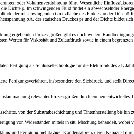
erungen oder Volumenverdrängung führt. Wesentliche Einflussfaktoren
die Dichte ρ. Im schwingenden Fluid findet ein abwechselnder Energiewa
litude der mitschwingenden Grenzfläche des Fluides an der Düsenöffnun
ächenspannung σA, des statischen Druckes ps und der Dichte bildet sich 
bildung ergebenden Prozessgrößen gibt es noch weitere Randbedingung
esten Werten für Viskosität und Zulaufdruck sowie in einem begrenzten
talen Fertigung als Schlüsseltechnologie für die Elektronik des 21. Jahrh
ierte Fertigungsverfahren, insbesondere den Siebdruck, und stellt Dir
 Konstantmachung relevanter Prozessgrößen durch ein neu entwickeltes
ngsschritte, von der Substratbeschichtung und Tintenherstellung bis h
rtigung von Widerständen mittels in situ Mischung behandelt, wobei vi
klung und Fertigung mehrlagiger Kondensatoren, deren Kapazität durch 