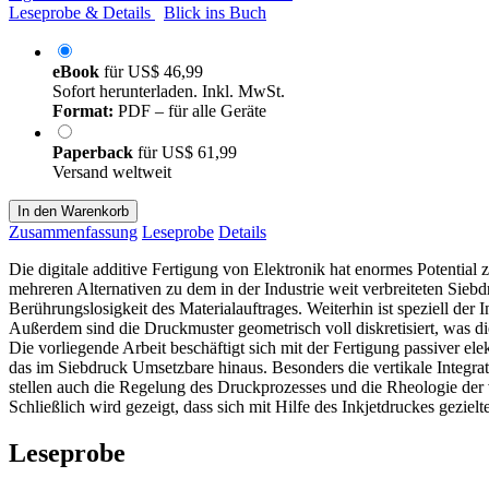
Leseprobe & Details
Blick ins Buch
eBook
für
US$ 46,99
Sofort herunterladen. Inkl. MwSt.
Format:
PDF – für alle Geräte
Paperback
für
US$ 61,99
Versand weltweit
In den Warenkorb
Zusammenfassung
Leseprobe
Details
Die digitale additive Fertigung von Elektronik hat enormes Potential
mehreren Alternativen zu dem in der Industrie weit verbreiteten Sie
Berührungslosigkeit des Materialauftrages. Weiterhin ist speziell de
Außerdem sind die Druckmuster geometrisch voll diskretisiert, was d
Die vorliegende Arbeit beschäftigt sich mit der Fertigung passiver e
das im Siebdruck Umsetzbare hinaus. Besonders die vertikale Integra
stellen auch die Regelung des Druckprozesses und die Rheologie der 
Schließlich wird gezeigt, dass sich mit Hilfe des Inkjetdruckes geziel
Leseprobe