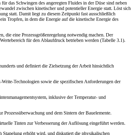
 für das Schwingen des angeregten Fluides in der Düse sind neben
ndel zwischen kinetischer und potentieller Energie statt. Löst sich
g statt. Damit liegt zu diesem Zeitpunkt fast ausschließlich
ein Tropfen, in dem die Energie auf die kinetische Energie des
en, die eine Prozessgrößenregelung notwendig machen. Der
 Wertebereich für den Ablaufdruck betrieben werden (Tabelle 3.1).
underts und definiert die Zielsetzung der Arbeit hinsichtlich
ect-Write-Technologien sowie die spezifischen Anforderungen der
 Tintenmanagementsystem, inklusive der Temperatur- und
in zur Prozessüberwachung und dem Sintern der Bauelemente.
rtuelle Tinten zur Verbesserung der Auflösung eingeführt werden.
Stapelung erhöht wird, und diskutiert die physikalischen