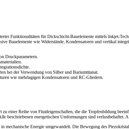
erter Funktionalitäten für Dickschicht-Bauelemente mittels Inkjet-Tech
ssive Bauelemente wie Widerstände, Kondensatoren und vertikal integri
von Druckparametern.
materialien.
tegrationsdichte.
ten bei der Verwendung von Silber und Bariumtitanat.
kturen wie mehrlagigen Kondensatoren und RC-Gliedern.
 zu einer Reihe von Fluideigenschaften, die die Tropfenbildung beeinf
Alle beschriebenen energetischen Umformungen sind verlustbehaftet. Au
all in mechanische Energie umgewandelt. Die Bewegung des Piezokrista