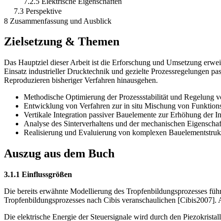
7.2.5 Elektrische Eigenschaften
7.3 Perspektive
8 Zusammenfassung und Ausblick
Zielsetzung & Themen
Das Hauptziel dieser Arbeit ist die Erforschung und Umsetzung erweit
Einsatz industrieller Drucktechnik und gezielte Prozessregelungen pa
Reproduzieren bisheriger Verfahren hinausgehen.
Methodische Optimierung der Prozessstabilität und Regelung 
Entwicklung von Verfahren zur in situ Mischung von Funktions
Vertikale Integration passiver Bauelemente zur Erhöhung der In
Analyse des Sinterverhaltens und der mechanischen Eigenschaf
Realisierung und Evaluierung von komplexen Bauelementstru
Auszug aus dem Buch
3.1.1 Einflussgrößen
Die bereits erwähnte Modellierung des Tropfenbildungsprozesses führt
Tropfenbildungsprozesses nach Cibis veranschaulichen [Cibis2007]. 
Die elektrische Energie der Steuersignale wird durch den Piezokrist