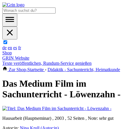
de
en
es
fr
Shop
GRIN Website
Texte veröffentlichen, Rundum-Service genießen
Zur Shop-Startseite
›
Didaktik - Sachunterricht, Heimatkunde
Das Medium Film im
Sachunterricht - Löwenzahn -
Hausarbeit (Hauptseminar) , 2003 , 52 Seiten , Note: sehr gut
Autor:in:
Nina Krull (Autor:in)