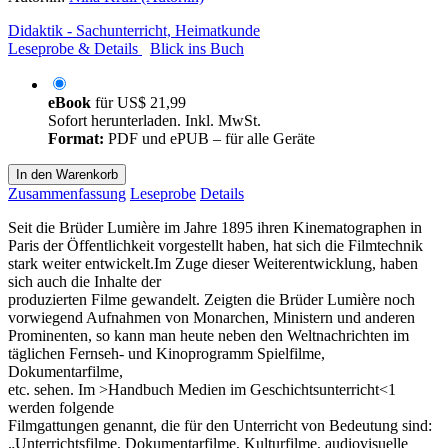
Didaktik - Sachunterricht, Heimatkunde
Leseprobe & Details
Blick ins Buch
eBook
für
US$ 21,99
Sofort herunterladen. Inkl. MwSt.
Format:
PDF und ePUB – für alle Geräte
In den Warenkorb
Zusammenfassung
Leseprobe
Details
Seit die Brüder Lumière im Jahre 1895 ihren Kinematographen in
Paris der Öffentlichkeit vorgestellt haben, hat sich die Filmtechnik
stark weiter entwickelt.Im Zuge dieser Weiterentwicklung, haben
sich auch die Inhalte der
produzierten Filme gewandelt. Zeigten die Brüder Lumière noch
vorwiegend Aufnahmen von Monarchen, Ministern und anderen
Prominenten, so kann man heute neben den Weltnachrichten im
täglichen Fernseh- und Kinoprogramm Spielfilme,
Dokumentarfilme,
etc. sehen. Im >Handbuch Medien im Geschichtsunterricht<1
werden folgende
Filmgattungen genannt, die für den Unterricht von Bedeutung sind:
„Unterrichtsfilme, Dokumentarfilme, Kulturfilme, audiovisuelle