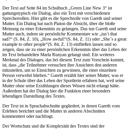
Der Text auf Seite 84 im Schulbuch „Green Line New 3“ ist
gattungstypisch ein Dialog, also ein Text mit verschiedenen
Sprecherrollen. Hier gibt es die Sprechrolle von Gareth und seiner
Mutter. Ein Dialog hat nach Platon die Absicht, über die bloße
Meinung zu einer Erkenntnis zu gelangen. Das tun Gareth und seine
Mutter auch, indem sie persönliche Kommentare wie „isn´t that
sad?“ (S. 84, Z. 10), „How awful!“(S. 84, Z. 11) oder „She´s a great
example to other people“(S. 84, Z. 13) einfließen lassen und so
zeigen, dass sie zu einer persönlichen Erkenntnis über das Leben der
im Text behandelten Marla Runyan gelangt sind. Ein weiteres
Merkmal des Dialoges, das bei diesem Text zum Vorschein kommt,
ist, dass „die Teilnehmer versuchen ihre Ansichten den anderen
mitzuteilen, um so Einsichten zu gewinnen, die einer einzelnen
Person verwehrt blieben.“ Gareth erzählt hier seiner Mutter, was er
in der Schule über das Leben der Sportlerin erfahren hat, weil seine
Mutter ohne seine Erzählungen dieses Wissen nicht erlangt hätte.
Außerdem hat der Dialog hier die Funktion einer besonders
lebendigen Darstellung des Textes.
Der Text ist in Sprachabschnitte gegliedert, in denen Gareth vom
Erlebten berichtet und die Mutter in anderen Abschnitten
kommentiert oder nachfragt.
Der Wortschatz und die Komplexität des Textes sind der