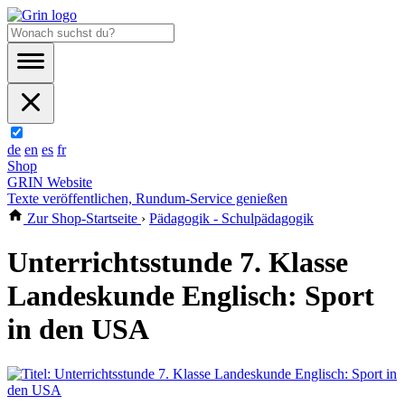
de
en
es
fr
Shop
GRIN Website
Texte veröffentlichen, Rundum-Service genießen
Zur Shop-Startseite
›
Pädagogik - Schulpädagogik
Unterrichtsstunde 7. Klasse
Landeskunde Englisch: Sport
in den USA