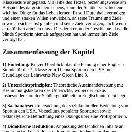
Klassenstufe angepasst. Mit Hilfe des Textes, beziehungsweise am
Beispiel des dargestellten Lebens, kann der Schüler verschiedene
wichtige Dinge für das Leben lernen: Er soll Durchhaltevermögen
und einen starken Willen entwickeln, an seine Träume und Ziele
sowie an sich selbst glauben und seine Ziele verfolgen, auch wenn
er dafür hart arbeiten muss. Dies lernt er an der Geschichte, dass die
blinde Sportlerin niemals aufgegeben hat und immer ihre Ziele
verfolgt hat.
Zusammenfassung der Kapitel
1) Einleitung:
Kurzer Überblick über die Planung einer Englisch-
Stunde für die 7. Klasse zum Thema Sport in den USA auf
Grundlage des Lehrwerks New Green Line 3.
2) Unterrichtsprinzipien:
Theoretische Auseinandersetzung mit
Bestimmungsfaktoren des Unterrichts, wobei der Fokus
insbesondere auf der Schülergemäßheit im Englischunterricht liegt.
3) Sachanalyse:
Untersuchung der soziokulturellen Bedeutung von
Sport in den USA, Vorstellung populärer Sportarten sowie
textanalytische Betrachtung eines Dialogs über eine Profisportlerin.
4) Didaktische Reduktion:
Anpassung der fachlichen Inhalte an
den Lernstand der 7. Klasse, Einordnung in den Lehrplan und