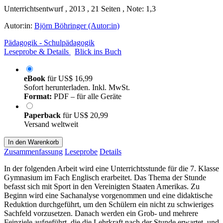
Unterrichtsentwurf , 2013 , 21 Seiten , Note: 1,3
Autor:in:
Björn Böhringer (Autor:in)
Pädagogik - Schulpädagogik
Leseprobe & Details
Blick ins Buch
eBook
für
US$ 16,99
Sofort herunterladen. Inkl. MwSt.
Format:
PDF – für alle Geräte
Paperback
für
US$ 20,99
Versand weltweit
In den Warenkorb
Zusammenfassung
Leseprobe
Details
In der folgenden Arbeit wird eine Unterrichtsstunde für die 7. Klasse
Gymnasium im Fach Englisch erarbeitet. Das Thema der Stunde
befasst sich mit Sport in den Vereinigten Staaten Amerikas. Zu
Beginn wird eine Sachanalyse vorgenommen und eine didaktische
Reduktion durchgeführt, um den Schülern ein nicht zu schwieriges
Sachfeld vorzusetzen. Danach werden ein Grob- und mehrere
Feinziele aufgeführt, die die Lehrkraft nach der Stunde erwartet, und