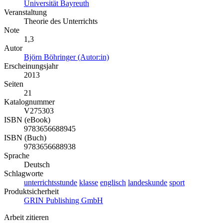
Universität Bayreuth
Veranstaltung
Theorie des Unterrichts
Note
1,3
Autor
Björn Böhringer (Autor:in)
Erscheinungsjahr
2013
Seiten
21
Katalognummer
V275303
ISBN (eBook)
9783656688945
ISBN (Buch)
9783656688938
Sprache
Deutsch
Schlagworte
unterrichtsstunde
klasse
englisch
landeskunde
sport
Produktsicherheit
GRIN Publishing GmbH
Arbeit zitieren