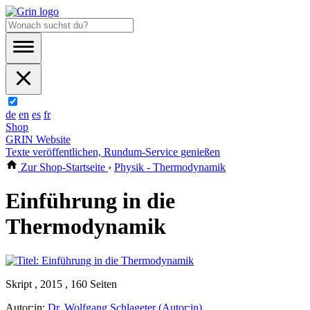
de
en
es
fr
Shop
GRIN Website
Texte veröffentlichen, Rundum-Service genießen
Zur Shop-Startseite
›
Physik - Thermodynamik
Einführung in die
Thermodynamik
Skript , 2015 , 160 Seiten
Autor:in:
Dr. Wolfgang Schlageter (Autor:in)