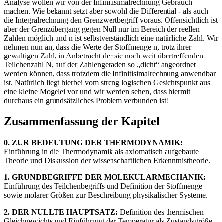
Analyse wollen wir von der Infinitisimalrechnung Gebrauch
machen. Wie bekannt setzt aber sowohl die Differential - als auch
die Integralrechnung den Grenzwertbegriff voraus. Offensichtlich ist
aber der Grenzübergang gegen Null nur im Bereich der reellen
Zahlen möglich und n ist selbstverständlich eine natürliche Zahl. Wir
nehmen nun an, dass die Werte der Stoffmenge n, trotz ihrer
gewaltigen Zahl, in Anbetracht der sie noch weit übertreffenden
Teilchenzahl N, auf der Zahlengeraden so „dicht“ angeordnet
werden können, dass trotzdem die Infinitisimalrechnung anwendbar
ist. Natürlich liegt hierbei vom streng logischen Gesichtspunkt aus
eine kleine Mogelei vor und wir werden sehen, dass hiermit
durchaus ein grundsätzliches Problem verbunden ist!
Zusammenfassung der Kapitel
0. ZUR BEDEUTUNG DER THERMODYNAMIK:
Einführung in die Thermodynamik als axiomatisch aufgebaute
Theorie und Diskussion der wissenschaftlichen Erkenntnistheorie.
1. GRUNDBEGRIFFE DER MOLEKULARMECHANIK:
Einführung des Teilchenbegriffs und Definition der Stoffmenge
sowie molarer Größen zur Beschreibung physikalischer Systeme.
2. DER NULLTE HAUPTSATZ:
Definition des thermischen
Gleichgewichts und Einführung der Temperatur als Zustandsgröße