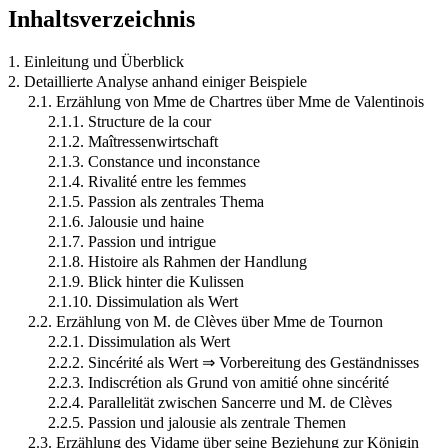
Inhaltsverzeichnis
1. Einleitung und Überblick
2. Detaillierte Analyse anhand einiger Beispiele
2.1. Erzählung von Mme de Chartres über Mme de Valentinois
2.1.1. Structure de la cour
2.1.2. Maîtressenwirtschaft
2.1.3. Constance und inconstance
2.1.4. Rivalité entre les femmes
2.1.5. Passion als zentrales Thema
2.1.6. Jalousie und haine
2.1.7. Passion und intrigue
2.1.8. Histoire als Rahmen der Handlung
2.1.9. Blick hinter die Kulissen
2.1.10. Dissimulation als Wert
2.2. Erzählung von M. de Clèves über Mme de Tournon
2.2.1. Dissimulation als Wert
2.2.2. Sincérité als Wert ⇒ Vorbereitung des Geständnisses
2.2.3. Indiscrétion als Grund von amitié ohne sincérité
2.2.4. Parallelität zwischen Sancerre und M. de Clèves
2.2.5. Passion und jalousie als zentrale Themen
2.3. Erzählung des Vidame über seine Beziehung zur Königin