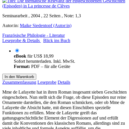
Seminararbeit , 2004 , 22 Seiten , Note: 1,3
Autor:in:
Maike Siedentopf (Autor:in)
Französische Philologie - Literatur
Leseprobe & Details
Blick ins Buch
eBook
für
US$ 18,99
Sofort herunterladen. Inkl. MwSt.
Format:
PDF – für alle Geräte
In den Warenkorb
Zusammenfassung
Leseprobe
Details
Mme de Lafayette hat in ihren Roman insgesamt sieben Geschichten
eingeschoben. Nun stellt sich die Frage, ob diese Episoden nur reine
Ornamente darstellen, die den Roman schmücken, oder ob Mme de
Lafayette die Absicht hatte, mit diesen Einschüben spezielle
Funktionen zu erfüllen. Mme de Lafayette greift das
gattungsgeschichtliche Element der Digressionen auf und erfüllt
damit die Konventionen des klassischen Romans, allerdings sind zu
viele inhaltliche und formale Aspekte auffällig, um die