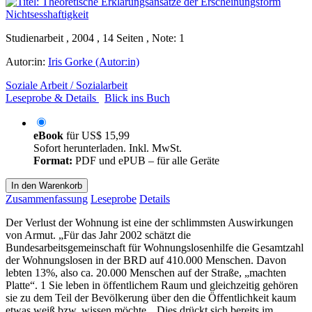
Studienarbeit , 2004 , 14 Seiten , Note: 1
Autor:in:
Iris Gorke (Autor:in)
Soziale Arbeit / Sozialarbeit
Leseprobe & Details
Blick ins Buch
eBook
für
US$ 15,99
Sofort herunterladen. Inkl. MwSt.
Format:
PDF und ePUB – für alle Geräte
In den Warenkorb
Zusammenfassung
Leseprobe
Details
Der Verlust der Wohnung ist eine der schlimmsten Auswirkungen
von Armut. „Für das Jahr 2002 schätzt die
Bundesarbeitsgemeinschaft für Wohnungslosenhilfe die Gesamtzahl
der Wohnungslosen in der BRD auf 410.000 Menschen. Davon
lebten 13%, also ca. 20.000 Menschen auf der Straße, „machten
Platte“. 1 Sie leben in öffentlichem Raum und gleichzeitig gehören
sie zu dem Teil der Bevölkerung über den die Öffentlichkeit kaum
etwas weiß bzw. wissen möchte. „Dies drückt sich bereits im