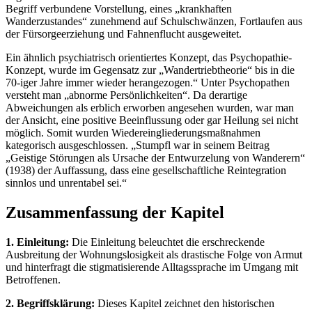
Begriff verbundene Vorstellung, eines „krankhaften
Wanderzustandes“ zunehmend auf Schulschwänzen, Fortlaufen aus
der Fürsorgeerziehung und Fahnenflucht ausgeweitet.
Ein ähnlich psychiatrisch orientiertes Konzept, das Psychopathie-
Konzept, wurde im Gegensatz zur „Wandertriebtheorie“ bis in die
70-iger Jahre immer wieder herangezogen.“ Unter Psychopathen
versteht man „abnorme Persönlichkeiten“. Da derartige
Abweichungen als erblich erworben angesehen wurden, war man
der Ansicht, eine positive Beeinflussung oder gar Heilung sei nicht
möglich. Somit wurden Wiedereingliederungsmaßnahmen
kategorisch ausgeschlossen. „Stumpfl war in seinem Beitrag
„Geistige Störungen als Ursache der Entwurzelung von Wanderern“
(1938) der Auffassung, dass eine gesellschaftliche Reintegration
sinnlos und unrentabel sei.“
Zusammenfassung der Kapitel
1. Einleitung:
Die Einleitung beleuchtet die erschreckende
Ausbreitung der Wohnungslosigkeit als drastische Folge von Armut
und hinterfragt die stigmatisierende Alltagssprache im Umgang mit
Betroffenen.
2. Begriffsklärung:
Dieses Kapitel zeichnet den historischen