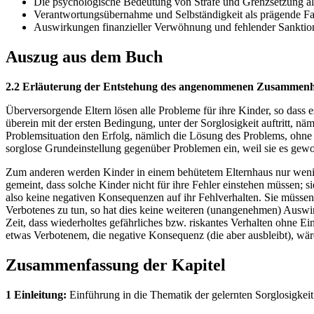
Die psychologische Bedeutung von Strafe und Grenzsetzung al
Verantwortungsübernahme und Selbständigkeit als prägende Fa
Auswirkungen finanzieller Verwöhnung und fehlender Sanktioni
Auszug aus dem Buch
2.2 Erläuterung der Entstehung des angenommenen Zusammen
Überversorgende Eltern lösen alle Probleme für ihre Kinder, so dass 
überein mit der ersten Bedingung, unter der Sorglosigkeit auftritt, 
Problemsituation den Erfolg, nämlich die Lösung des Problems, ohne
sorglose Grundeinstellung gegenüber Problemen ein, weil sie es gewohn
Zum anderen werden Kinder in einem behütetem Elternhaus nur wenig od
gemeint, dass solche Kinder nicht für ihre Fehler einstehen müssen; s
also keine negativen Konsequenzen auf ihr Fehlverhalten. Sie müssen
Verbotenes zu tun, so hat dies keine weiteren (unangenehmen) Auswir
Zeit, dass wiederholtes gefährliches bzw. riskantes Verhalten ohne Ei
etwas Verbotenem, die negative Konsequenz (die aber ausbleibt), wär
Zusammenfassung der Kapitel
1 Einleitung:
Einführung in die Thematik der gelernten Sorglosigkei