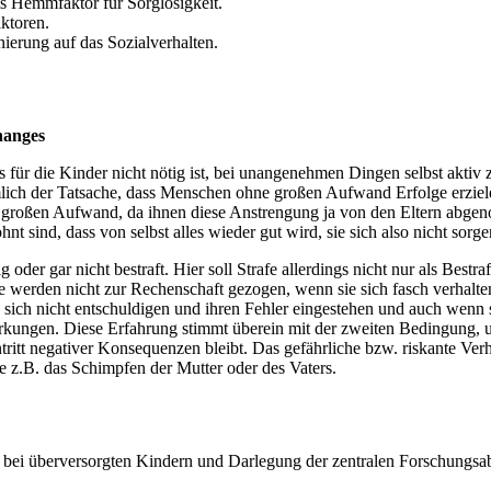
s Hemmfaktor für Sorglosigkeit.
ktoren.
erung auf das Sozialverhalten.
hanges
es für die Kinder nicht nötig ist, bei unangenehmen Dingen selbst akti
nämlich der Tatsache, dass Menschen ohne großen Aufwand Erfolge erziel
 großen Aufwand, da ihnen diese Anstrengung ja von den Eltern abgen
t sind, dass von selbst alles wieder gut wird, sie sich also nicht sorg
er gar nicht bestraft. Hier soll Strafe allerdings nicht nur als Best
ie werden nicht zur Rechenschaft gezogen, wenn sie sich fasch verhalten
 sich nicht entschuldigen und ihren Fehler eingestehen und auch wenn 
kungen. Diese Erfahrung stimmt überein mit der zweiten Bedingung, unt
ntritt negativer Konsequenzen bleibt. Das gefährliche bzw. riskante Ve
e z.B. das Schimpfen der Mutter oder des Vaters.
t bei überversorgten Kindern und Darlegung der zentralen Forschungsab