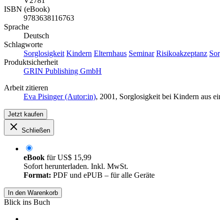
V2781
ISBN (eBook)
9783638116763
Sprache
Deutsch
Schlagworte
Sorglosigkeit
Kindern
Elternhaus
Seminar
Risikoakzeptanz
Sor
Produktsicherheit
GRIN Publishing GmbH
Arbeit zitieren
Eva Pisinger (Autor:in)
, 2001, Sorglosigkeit bei Kindern aus
Jetzt kaufen
Schließen
eBook
für
US$ 15,99
Sofort herunterladen. Inkl. MwSt.
Format:
PDF und ePUB – für alle Geräte
In den Warenkorb
Blick ins Buch