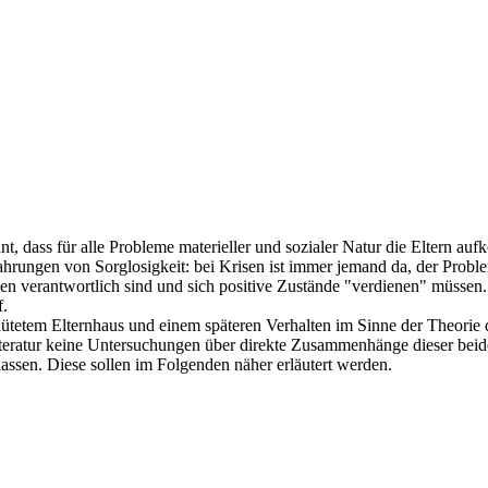
t, dass für alle Probleme materieller und sozialer Natur die Eltern au
ahrungen von Sorglosigkeit: bei Krisen ist immer jemand da, der Prob
eben verantwortlich sind und sich positive Zustände "verdienen" müsse
f.
tem Elternhaus und einem späteren Verhalten im Sinne der Theorie der
iteratur keine Untersuchungen über direkte Zusammenhänge dieser beide
ssen. Diese sollen im Folgenden näher erläutert werden.