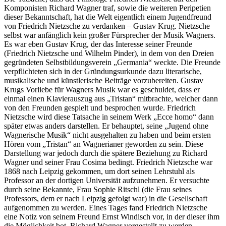
Komponisten Richard Wagner traf, sowie die weiteren Peripetien
dieser Bekanntschaft, hat die Welt eigentlich einem Jugendfreund
von Friedrich Nietzsche zu verdanken – Gustav Krug. Nietzsche
selbst war anfänglich kein großer Fürsprecher der Musik Wagners.
Es war eben Gustav Krug, der das Interesse seiner Freunde
(Friedrich Nietzsche und Wilhelm Pinder), in dem von den Dreien
gegründeten Selbstbildungsverein „Germania“ weckte. Die Freunde
verpflichteten sich in der Gründungsurkunde dazu literarische,
musikalische und künstlerische Beiträge vorzubereiten. Gustav
Krugs Vorliebe für Wagners Musik war es geschuldet, dass er
einmal einen Klavierauszug aus „Tristan“ mitbrachte, welcher dann
von den Freunden gespielt und besprochen wurde. Friedrich
Nietzsche wird diese Tatsache in seinem Werk „Ecce homo“ dann
später etwas anders darstellen. Er behauptet, seine „Jugend ohne
Wagnerische Musik“ nicht ausgehalten zu haben und beim ersten
Hören vom „Tristan“ an Wagnerianer geworden zu sein. Diese
Darstellung war jedoch durch die spätere Beziehung zu Richard
Wagner und seiner Frau Cosima bedingt. Friedrich Nietzsche war
1868 nach Leipzig gekommen, um dort seinen Lehrstuhl als
Professor an der dortigen Universität aufzunehmen. Er versuchte
durch seine Bekannte, Frau Sophie Ritschl (die Frau seines
Professors, dem er nach Leipzig gefolgt war) in die Gesellschaft
aufgenommen zu werden. Eines Tages fand Friedrich Nietzsche
eine Notiz von seinem Freund Ernst Windisch vor, in der dieser ihm
die Möglichkeit bot, Richard Wagner vorgestellt zu werden.