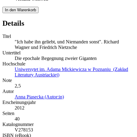
In den Warenkorb
Details
Titel
"Ich habe ihn geliebt, und Niemanden sonst". Richard
Wagner und Friedrich Nietzsche
Untertitel
Die epochale Begegnung zweier Giganten
Hochschule
Uniwersytet im. Adama Mickiewicza w Poznaniu (Zakład
Literatury Austriackiej)
Note
2,5
Autor
Anna Piasecka (Autor:in)
Erscheinungsjahr
2012
Seiten
40
Katalognummer
V278153
ISBN (eBook)