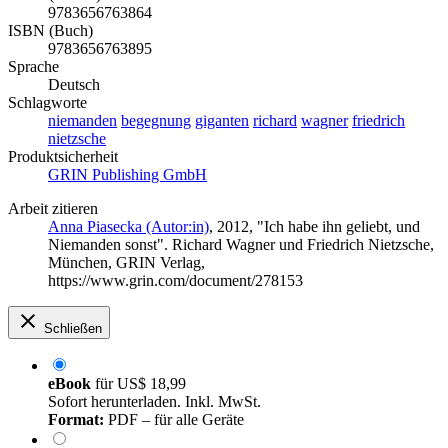
9783656763864
ISBN (Buch)
9783656763895
Sprache
Deutsch
Schlagworte
niemanden
begegnung
giganten
richard
wagner
friedrich
nietzsche
Produktsicherheit
GRIN Publishing GmbH
Arbeit zitieren
Anna Piasecka (Autor:in)
, 2012, "Ich habe ihn geliebt, und
Niemanden sonst". Richard Wagner und Friedrich Nietzsche,
München, GRIN Verlag,
https://www.grin.com/document/278153
Schließen
eBook
für
US$ 18,99
Sofort herunterladen. Inkl. MwSt.
Format:
PDF – für alle Geräte