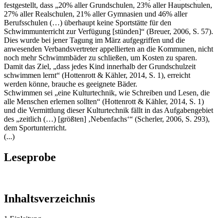
festgestellt, dass „20% aller Grundschulen, 23% aller Hauptschulen,
27% aller Realschulen, 21% aller Gymnasien und 46% aller
Berufsschulen (…) überhaupt keine Sportstätte für den
Schwimmunterricht zur Verfügung [stünden]“ (Breuer, 2006, S. 57).
Dies wurde bei jener Tagung im März aufgegriffen und die
anwesenden Verbandsvertreter appellierten an die Kommunen, nicht
noch mehr Schwimmbäder zu schließen, um Kosten zu sparen.
Damit das Ziel, „dass jedes Kind innerhalb der Grundschulzeit
schwimmen lernt“ (Hottenrott & Kähler, 2014, S. 1), erreicht
werden könne, brauche es geeignete Bäder.
Schwimmen sei „eine Kulturtechnik, wie Schreiben und Lesen, die
alle Menschen erlernen sollten“ (Hottenrott & Kähler, 2014, S. 1)
und die Vermittlung dieser Kulturtechnik fällt in das Aufgabengebiet
des „zeitlich (…) [größten] ‚Nebenfachs‘“ (Scherler, 2006, S. 293),
dem Sportunterricht.
(...)
Leseprobe
Inhaltsverzeichnis