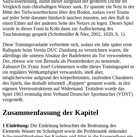
Salzwasserlösung, damit dieser aufgrund der größeren Dichte im
Vergleich zum chlorhaltigen Wasser sank. Er spannte ein Netz in der
Mitte des Tiefwasserbeckens über den Boden, sodass zwei Teams
auf jeder Seite darunter hindurch tauchen mussten, um den Ball in
einen Eimer auf der anderen Seite des Netzes zu legen. Dieses Spiel
wurde in dieser Form in Köln dann zur Auflockerung des
Tauchtrainings gespielt (Schottmüller & Nier, 2002, 1020, S. 1).
Diese Trainingsvariante verbreitete sich, sodass ein Jahr später erste
Ballspiele beim Verein DUC Duisburg zu verzeichnen waren, die
allerdings die unteren Absätze der Badeleitern als Tor verwendeten.
Der, ebenso wie von Bersuda als Pionierdenker zu nennende,
Zahnarzt Dr. Franz Josef Grimmeisen wollte dieses Trainingsspiel in
ein reguläres Wettkampfspiel verwandeln, stieß aber,
möglicherweise aufgrund des körperbetonten, raufenden Charakters
des Spiels, das deshalb informell „Ruppen“ genannt wurde, in den
eigenen Vereinsstrukturen auf Widerstand. Trotzdem wurde das
Spiel 1963 erstmalig dem Verband Deutscher Sporttaucher (VDST)
vorgestellt.
Zusammenfassung der Kapitel
1 Einleitung:
Die Einleitung beleuchtet die Bedeutung des
Elements Wasser im Schulsport sowie die Problematik sinkender
Schwimmfähigkeiten bei Kindern und führt in die Fragestellung ein,