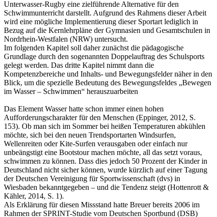
Unterwasser-Rugby eine zielführende Alternative für den
Schwimmunterricht darstellt. Aufgrund des Rahmens dieser Arbeit
wird eine mögliche Implementierung dieser Sportart lediglich in
Bezug auf die Kernlehrpläne der Gymnasien und Gesamtschulen in
Nordrhein-Westfalen (NRW) untersucht.
Im folgenden Kapitel soll daher zunächst die pädagogische
Grundlage durch den sogenannten Doppelauftrag des Schulsports
gelegt werden. Das dritte Kapitel nimmt dann die
Kompetenzbereiche und Inhalts- und Bewegungsfelder näher in den
Blick, um die spezielle Bedeutung des Bewegungsfeldes „Bewegen
im Wasser – Schwimmen“ herauszuarbeiten
Das Element Wasser hatte schon immer einen hohen
Aufforderungscharakter für den Menschen (Eppinger, 2012, S.
153). Ob man sich im Sommer bei heißen Temperaturen abkühlen
möchte, sich bei den neuen Trendsportarten Windsurfen,
Wellenreiten oder Kite-Surfen verausgaben oder einfach nur
unbeängstigt eine Bootstour machen möchte, all das setzt voraus,
schwimmen zu können. Dass dies jedoch 50 Prozent der Kinder in
Deutschland nicht sicher können, wurde kürzlich auf einer Tagung
der Deutschen Vereinigung für Sportwissenschaft (dvs) in
Wiesbaden bekanntgegeben – und die Tendenz steigt (Hottenrott &
Kähler, 2014, S. 1).
Als Erklärung für diesen Missstand hatte Breuer bereits 2006 im
Rahmen der SPRINT-Studie vom Deutschen Sportbund (DSB)