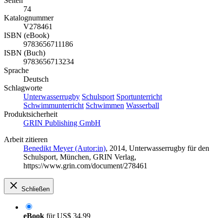
Seiten
74
Katalognummer
V278461
ISBN (eBook)
9783656711186
ISBN (Buch)
9783656713234
Sprache
Deutsch
Schlagworte
Unterwasserrugby
Schulsport
Sportunterricht
Schwimmunterricht
Schwimmen
Wasserball
Produktsicherheit
GRIN Publishing GmbH
Arbeit zitieren
Benedikt Meyer (Autor:in)
, 2014, Unterwasserrugby für den
Schulsport, München, GRIN Verlag,
https://www.grin.com/document/278461
Schließen
eBook
für
US$ 34,99