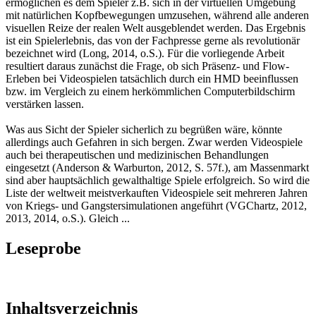
ermöglichen es dem Spieler z.B. sich in der virtuellen Umgebung
mit natürlichen Kopfbewegungen umzusehen, während alle anderen
visuellen Reize der realen Welt ausgeblendet werden. Das Ergebnis
ist ein Spielerlebnis, das von der Fachpresse gerne als revolutionär
bezeichnet wird (Long, 2014, o.S.). Für die vorliegende Arbeit
resultiert daraus zunächst die Frage, ob sich Präsenz- und Flow-
Erleben bei Videospielen tatsächlich durch ein HMD beeinflussen
bzw. im Vergleich zu einem herkömmlichen Computerbildschirm
verstärken lassen.
Was aus Sicht der Spieler sicherlich zu begrüßen wäre, könnte
allerdings auch Gefahren in sich bergen. Zwar werden Videospiele
auch bei therapeutischen und medizinischen Behandlungen
eingesetzt (Anderson & Warburton, 2012, S. 57f.), am Massenmarkt
sind aber hauptsächlich gewalthaltige Spiele erfolgreich. So wird die
Liste der weltweit meistverkauften Videospiele seit mehreren Jahren
von Kriegs- und Gangstersimulationen angeführt (VGChartz, 2012,
2013, 2014, o.S.). Gleich ...
Leseprobe
Inhaltsverzeichnis