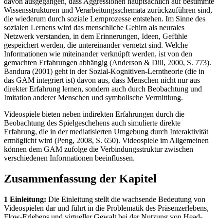
davon ausgegangen, dass Aggressionen hauptsächlich auf bestimmte
Wissensstrukturen und Verarbeitungsschemata zurückzuführen sind,
die wiederum durch soziale Lernprozesse entstehen. Im Sinne des
sozialen Lernens wird das menschliche Gehirn als neurales
Netzwerk verstanden, in dem Erinnerungen, Ideen, Gefühle
gespeichert werden, die untereinander vernetzt sind. Welche
Informationen wie miteinander verknüpft werden, ist von den
gemachten Erfahrungen abhängig (Anderson & Dill, 2000, S. 773).
Bandura (2001) geht in der Sozial-Kognitiven-Lerntheorie (die in
das GAM integriert ist) davon aus, dass Menschen nicht nur aus
direkter Erfahrung lernen, sondern auch durch Beobachtung und
Imitation anderer Menschen und symbolische Vermittlung.
Videospiele bieten neben indirekten Erfahrungen durch die
Beobachtung des Spielgeschehens auch simulierte direkte
Erfahrung, die in der mediatisierten Umgebung durch Interaktivität
ermöglicht wird (Peng, 2008, S. 650). Videospiele im Allgemeinen
können dem GAM zufolge die Verbindungsstruktur zwischen
verschiedenen Informationen beeinflussen.
Zusammenfassung der Kapitel
1 Einleitung:
Die Einleitung stellt die wachsende Bedeutung von
Videospielen dar und führt in die Problematik des Präsenzerlebens,
Flow-Erlebens und virtueller Gewalt bei der Nutzung von Head-