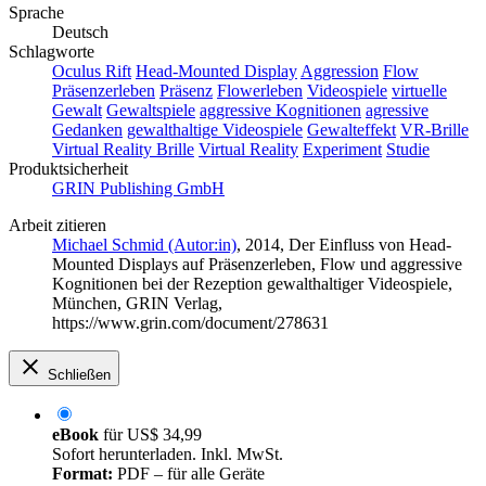
Sprache
Deutsch
Schlagworte
Oculus Rift
Head-Mounted Display
Aggression
Flow
Präsenzerleben
Präsenz
Flowerleben
Videospiele
virtuelle
Gewalt
Gewaltspiele
aggressive Kognitionen
agressive
Gedanken
gewalthaltige Videospiele
Gewalteffekt
VR-Brille
Virtual Reality Brille
Virtual Reality
Experiment
Studie
Produktsicherheit
GRIN Publishing GmbH
Arbeit zitieren
Michael Schmid (Autor:in)
, 2014, Der Einfluss von Head-
Mounted Displays auf Präsenzerleben, Flow und aggressive
Kognitionen bei der Rezeption gewalthaltiger Videospiele,
München, GRIN Verlag,
https://www.grin.com/document/278631
Schließen
eBook
für
US$ 34,99
Sofort herunterladen. Inkl. MwSt.
Format:
PDF – für alle Geräte