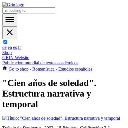
de
en
es
fr
Shop
GRIN Website
Publicación mundial de textos académicos
Go to shop
›
Romanística - Estudios españoles
"Cien años de soledad".
Estructura narrativa y
temporal
Trabajo de Seminario , 2003 , 15 Páginas , Calificación: 2,3