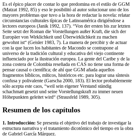
Es el épico placer de contar lo que predomina en el estilo de GGM
(Matzat 1992, 85) y eso le posibilitó al autor solucionar uno de los
mayores problemas que tuvo a la hora de redactar la novela: relatar
circunstancias culturales típicas de Latinoamérica dirigiéndose a
lectores europeos (Janik 1992, 137). “Von der ersten bis zur letzten
Seite setzt der Roman die Vorstellungen außer Kraft, die sich der
Europäer von Wirklichkeit und Überwirklichkeit zu machen
gewohnt ist“ (Geisler 1983, 7). La manera de percibir y de actuar
con la que lucen los habitantes de Macondo se contrapone al
universo de la tradición cultural y educativa del viejo continente
influenciado por la ilustración europea. La gente del Caribe y de la
zona costera de Colombia reseñada en CAS no tiene una forma de
pensar causal o científica; de ahí que GGM añada aquellos
fragmentos bíblicos, míticos, históricos etc. para lograr una síntesis
confusa y polivalente (Garscha 2000, 183). El lector probablemente
sólo acepta este caos, “weil sein eigener Verstand ständig
schachmatt gesetzt und seine Vorstellungskraft zu immer neuen
Höhepunkten geleitet wird“ (Strausfeld 1989, 305).
Resumen de los capítulos
1. Introducción:
Se presenta el objetivo del trabajo de investigar la
estructura narrativa y el tratamiento dicotómico del tiempo en la obra
de Gabriel García Márquez.