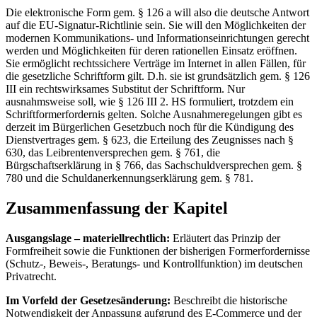
Die elektronische Form gem. § 126 a will also die deutsche Antwort
auf die EU-Signatur-Richtlinie sein. Sie will den Möglichkeiten der
modernen Kommunikations- und Informationseinrichtungen gerecht
werden und Möglichkeiten für deren rationellen Einsatz eröffnen.
Sie ermöglicht rechtssichere Verträge im Internet in allen Fällen, für
die gesetzliche Schriftform gilt. D.h. sie ist grundsätzlich gem. § 126
III ein rechtswirksames Substitut der Schriftform. Nur
ausnahmsweise soll, wie § 126 III 2. HS formuliert, trotzdem ein
Schriftformerfordernis gelten. Solche Ausnahmeregelungen gibt es
derzeit im Bürgerlichen Gesetzbuch noch für die Kündigung des
Dienstvertrages gem. § 623, die Erteilung des Zeugnisses nach §
630, das Leibrentenversprechen gem. § 761, die
Bürgschaftserklärung in § 766, das Sachschuldversprechen gem. §
780 und die Schuldanerkennungserklärung gem. § 781.
Zusammenfassung der Kapitel
Ausgangslage – materiellrechtlich:
Erläutert das Prinzip der
Formfreiheit sowie die Funktionen der bisherigen Formerfordernisse
(Schutz-, Beweis-, Beratungs- und Kontrollfunktion) im deutschen
Privatrecht.
Im Vorfeld der Gesetzesänderung:
Beschreibt die historische
Notwendigkeit der Anpassung aufgrund des E-Commerce und der