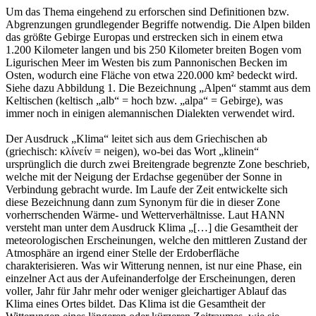
Um das Thema eingehend zu erforschen sind Definitionen bzw.
Abgrenzungen grundlegender Begriffe notwendig. Die Alpen bilden
das größte Gebirge Europas und erstrecken sich in einem etwa
1.200 Kilometer langen und bis 250 Kilometer breiten Bogen vom
Ligurischen Meer im Westen bis zum Pannonischen Becken im
Osten, wodurch eine Fläche von etwa 220.000 km² bedeckt wird.
Siehe dazu Abbildung 1. Die Bezeichnung „Alpen“ stammt aus dem
Keltischen (keltisch „alb“ = hoch bzw. „alpa“ = Gebirge), was
immer noch in einigen alemannischen Dialekten verwendet wird.
Der Ausdruck „Klima“ leitet sich aus dem Griechischen ab
(griechisch: κλίνείν = neigen), wo-bei das Wort „klinein“
ursprünglich die durch zwei Breitengrade begrenzte Zone beschrieb,
welche mit der Neigung der Erdachse gegenüber der Sonne in
Verbindung gebracht wurde. Im Laufe der Zeit entwickelte sich
diese Bezeichnung dann zum Synonym für die in dieser Zone
vorherrschenden Wärme- und Wetterverhältnisse. Laut HANN
versteht man unter dem Ausdruck Klima „[…] die Gesamtheit der
meteorologischen Erscheinungen, welche den mittleren Zustand der
Atmosphäre an irgend einer Stelle der Erdoberfläche
charakterisieren. Was wir Witterung nennen, ist nur eine Phase, ein
einzelner Act aus der Aufeinanderfolge der Erscheinungen, deren
voller, Jahr für Jahr mehr oder weniger gleichartiger Ablauf das
Klima eines Ortes bildet. Das Klima ist die Gesamtheit der