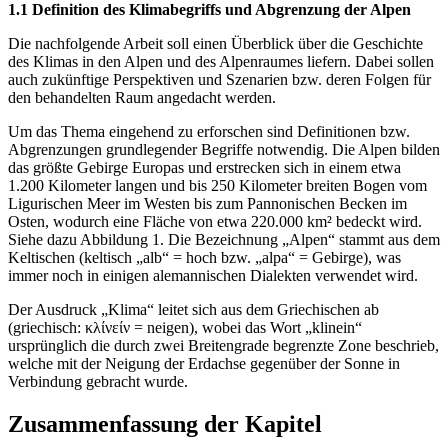
1.1 Definition des Klimabegriffs und Abgrenzung der Alpen
Die nachfolgende Arbeit soll einen Überblick über die Geschichte
des Klimas in den Alpen und des Alpenraumes liefern. Dabei sollen
auch zukünftige Perspektiven und Szenarien bzw. deren Folgen für
den behandelten Raum angedacht werden.
Um das Thema eingehend zu erforschen sind Definitionen bzw.
Abgrenzungen grundlegender Begriffe notwendig. Die Alpen bilden
das größte Gebirge Europas und erstrecken sich in einem etwa
1.200 Kilometer langen und bis 250 Kilometer breiten Bogen vom
Ligurischen Meer im Westen bis zum Pannonischen Becken im
Osten, wodurch eine Fläche von etwa 220.000 km² bedeckt wird.
Siehe dazu Abbildung 1. Die Bezeichnung „Alpen“ stammt aus dem
Keltischen (keltisch „alb“ = hoch bzw. „alpa“ = Gebirge), was
immer noch in einigen alemannischen Dialekten verwendet wird.
Der Ausdruck „Klima“ leitet sich aus dem Griechischen ab
(griechisch: κλίνείν = neigen), wobei das Wort „klinein“
ursprünglich die durch zwei Breitengrade begrenzte Zone beschrieb,
welche mit der Neigung der Erdachse gegenüber der Sonne in
Verbindung gebracht wurde.
Zusammenfassung der Kapitel