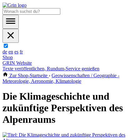
de
en
es
fr
Shop
GRIN Website
Texte veröffentlichen, Rundum-Service genießen
Zur Shop-Startseite
›
Geowissenschaften / Geographie -
Meteorologie, Aeronomie, Klimatologie
Die Klimageschichte und
zukünftige Perspektiven des
Alpenraums