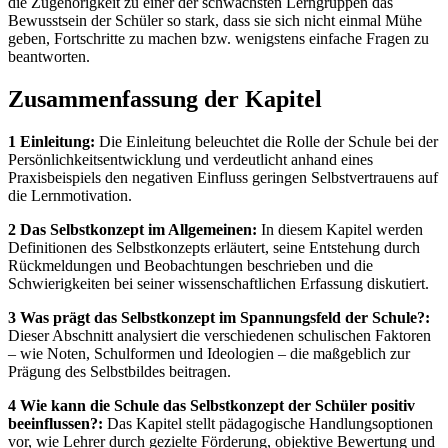
die Zugehörigkeit zu einer der schwächsten Lerngruppen das
Bewusstsein der Schüler so stark, dass sie sich nicht einmal Mühe
geben, Fortschritte zu machen bzw. wenigstens einfache Fragen zu
beantworten.
Zusammenfassung der Kapitel
1 Einleitung:
Die Einleitung beleuchtet die Rolle der Schule bei der
Persönlichkeitsentwicklung und verdeutlicht anhand eines
Praxisbeispiels den negativen Einfluss geringen Selbstvertrauens auf
die Lernmotivation.
2 Das Selbstkonzept im Allgemeinen:
In diesem Kapitel werden
Definitionen des Selbstkonzepts erläutert, seine Entstehung durch
Rückmeldungen und Beobachtungen beschrieben und die
Schwierigkeiten bei seiner wissenschaftlichen Erfassung diskutiert.
3 Was prägt das Selbstkonzept im Spannungsfeld der Schule?:
Dieser Abschnitt analysiert die verschiedenen schulischen Faktoren
– wie Noten, Schulformen und Ideologien – die maßgeblich zur
Prägung des Selbstbildes beitragen.
4 Wie kann die Schule das Selbstkonzept der Schüler positiv
beeinflussen?:
Das Kapitel stellt pädagogische Handlungsoptionen
vor, wie Lehrer durch gezielte Förderung, objektive Bewertung und