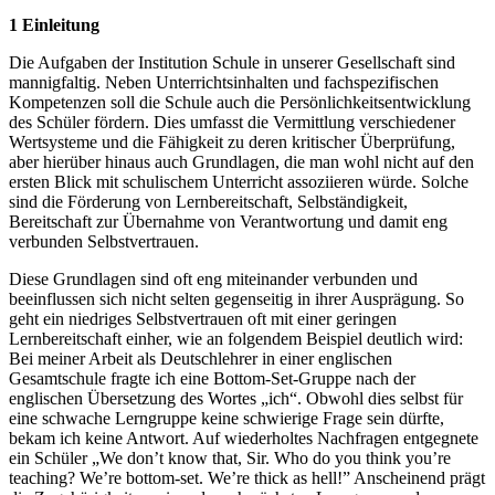
1 Einleitung
Die Aufgaben der Institution Schule in unserer Gesellschaft sind
mannigfaltig. Neben Unterrichtsinhalten und fachspezifischen
Kompetenzen soll die Schule auch die Persönlichkeitsentwicklung
des Schüler fördern. Dies umfasst die Vermittlung verschiedener
Wertsysteme und die Fähigkeit zu deren kritischer Überprüfung,
aber hierüber hinaus auch Grundlagen, die man wohl nicht auf den
ersten Blick mit schulischem Unterricht assoziieren würde. Solche
sind die Förderung von Lernbereitschaft, Selbständigkeit,
Bereitschaft zur Übernahme von Verantwortung und damit eng
verbunden Selbstvertrauen.
Diese Grundlagen sind oft eng miteinander verbunden und
beeinflussen sich nicht selten gegenseitig in ihrer Ausprägung. So
geht ein niedriges Selbstvertrauen oft mit einer geringen
Lernbereitschaft einher, wie an folgendem Beispiel deutlich wird:
Bei meiner Arbeit als Deutschlehrer in einer englischen
Gesamtschule fragte ich eine Bottom-Set-Gruppe nach der
englischen Übersetzung des Wortes „ich“. Obwohl dies selbst für
eine schwache Lerngruppe keine schwierige Frage sein dürfte,
bekam ich keine Antwort. Auf wiederholtes Nachfragen entgegnete
ein Schüler „We don’t know that, Sir. Who do you think you’re
teaching? We’re bottom-set. We’re thick as hell!” Anscheinend prägt