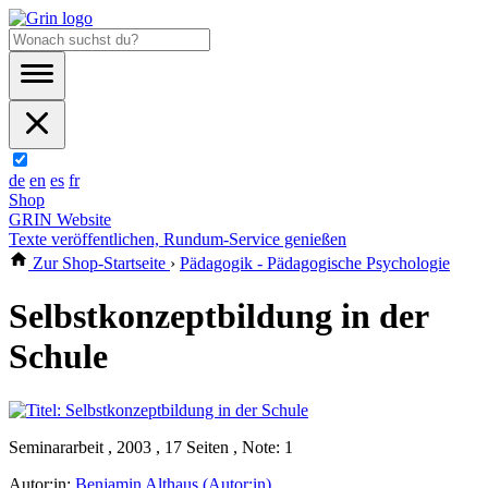
de
en
es
fr
Shop
GRIN Website
Texte veröffentlichen, Rundum-Service genießen
Zur Shop-Startseite
›
Pädagogik - Pädagogische Psychologie
Selbstkonzeptbildung in der
Schule
Seminararbeit , 2003 , 17 Seiten , Note: 1
Autor:in:
Benjamin Althaus (Autor:in)