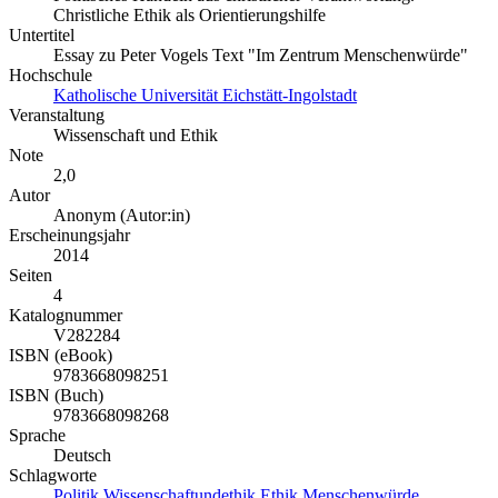
Christliche Ethik als Orientierungshilfe
Untertitel
Essay zu Peter Vogels Text "Im Zentrum Menschenwürde"
Hochschule
Katholische Universität Eichstätt-Ingolstadt
Veranstaltung
Wissenschaft und Ethik
Note
2,0
Autor
Anonym (Autor:in)
Erscheinungsjahr
2014
Seiten
4
Katalognummer
V282284
ISBN (eBook)
9783668098251
ISBN (Buch)
9783668098268
Sprache
Deutsch
Schlagworte
Politik
Wissenschaftundethik
Ethik
Menschenwürde