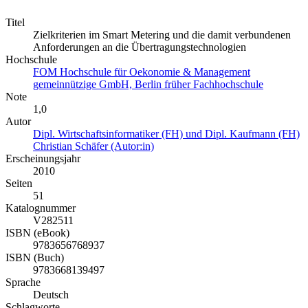
Titel
Zielkriterien im Smart Metering und die damit verbundenen
Anforderungen an die Übertragungstechnologien
Hochschule
FOM Hochschule für Oekonomie & Management
gemeinnützige GmbH, Berlin früher Fachhochschule
Note
1,0
Autor
Dipl. Wirtschaftsinformatiker (FH) und Dipl. Kaufmann (FH)
Christian Schäfer (Autor:in)
Erscheinungsjahr
2010
Seiten
51
Katalognummer
V282511
ISBN (eBook)
9783656768937
ISBN (Buch)
9783668139497
Sprache
Deutsch
Schlagworte