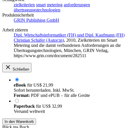
zielkriterien
smart
metering
anforderungen
übertragungstechnologien
Produktsicherheit
GRIN Publishing GmbH
Arbeit zitieren
Dipl. Wirtschaftsinformatiker (FH) und Dipl. Kaufmann (FH)
Christian Schäfer (Autor:in)
, 2010, Zielkriterien im Smart
Metering und die damit verbundenen Anforderungen an die
Übertragungstechnologien, München, GRIN Verlag,
https://www.grin.com/document/282511
Schließen
eBook
für
US$ 21,99
Sofort herunterladen. Inkl. MwSt.
Format:
PDF und ePUB – für alle Geräte
Paperback
für
US$ 32,99
Versand weltweit
In den Warenkorb
Blick ins Buch