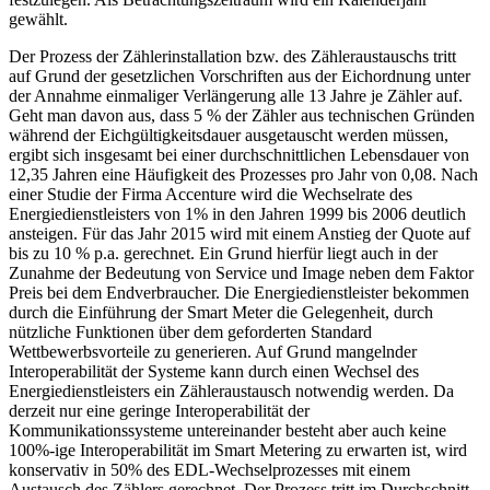
gewählt.
Der Prozess der Zählerinstallation bzw. des Zähleraustauschs tritt
auf Grund der gesetzlichen Vorschriften aus der Eichordnung unter
der Annahme einmaliger Verlängerung alle 13 Jahre je Zähler auf.
Geht man davon aus, dass 5 % der Zähler aus technischen Gründen
während der Eichgültigkeitsdauer ausgetauscht werden müssen,
ergibt sich insgesamt bei einer durchschnittlichen Lebensdauer von
12,35 Jahren eine Häufigkeit des Prozesses pro Jahr von 0,08. Nach
einer Studie der Firma Accenture wird die Wechselrate des
Energiedienstleisters von 1% in den Jahren 1999 bis 2006 deutlich
ansteigen. Für das Jahr 2015 wird mit einem Anstieg der Quote auf
bis zu 10 % p.a. gerechnet. Ein Grund hierfür liegt auch in der
Zunahme der Bedeutung von Service und Image neben dem Faktor
Preis bei dem Endverbraucher. Die Energiedienstleister bekommen
durch die Einführung der Smart Meter die Gelegenheit, durch
nützliche Funktionen über dem geforderten Standard
Wettbewerbsvorteile zu generieren. Auf Grund mangelnder
Interoperabilität der Systeme kann durch einen Wechsel des
Energiedienstleisters ein Zähleraustausch notwendig werden. Da
derzeit nur eine geringe Interoperabilität der
Kommunikationssysteme untereinander besteht aber auch keine
100%-ige Interoperabilität im Smart Metering zu erwarten ist, wird
konservativ in 50% des EDL-Wechselprozesses mit einem
Austausch des Zählers gerechnet. Der Prozess tritt im Durchschnitt