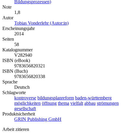
Bildungsprozessen)
Note
1,8
Autor
Tobias Vonderlehr (Autor:in)
Erscheinungsjahr
2014
Seiten
58
Katalognummer
V282940
ISBN (eBook)
9783656820321
ISBN (Buch)
9783656820338
Sprache
Deutsch
Schlagworte
kontroverse
bildungsplanreform
baden-württemberg
möglichkeiten
öffnung
thema
vielfalt
abbau
strömungen
gesellschaft
Produktsicherheit
GRIN Publishing GmbH
Arbeit zitieren