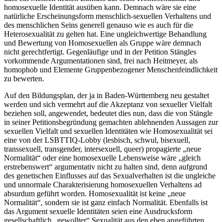
homosexuelle Identität ausüben kann. Demnach wäre sie eine
natürliche Erscheinungsform menschlich-sexuellen Verhaltens und
des menschlichen Seins generell genauso wie es auch für die
Heterosexualität zu gelten hat. Eine ungleichwertige Behandlung
und Bewertung von Homosexuellen als Gruppe wäre demnach
nicht gerechtfertigt. Gegenläufige und in der Petition Stängles
vorkommende Argumentationen sind, frei nach Heitmeyer, als
homophob und Elemente Gruppenbezogener Menschenfeindlichkeit
zu bewerten.
Auf den Bildungsplan, der ja in Baden-Württemberg neu gestaltet
werden und sich vermehrt auf die Akzeptanz von sexueller Vielfalt
beziehen soll, angewendet, bedeutet dies nun, dass die von Stängle
in seiner Petitionsbegründung gemachten ablehnenden Aussagen zur
sexuellen Vielfalt und sexuellen Identitäten wie Homosexualität sei
eine von der LSBTTIQ-Lobby (lesbisch, schwul, bisexuell,
transsexuell, transgender, intersexuell, queer) propagierte „neue
Normalität“ oder eine homosexuelle Lebensweise wäre „gleich
erstrebenswert“ argumentativ nicht zu halten sind, denn aufgrund
des genetischen Einflusses auf das Sexualverhalten ist die ungleiche
und unnormale Charakterisierung homosexuellen Verhaltens ad
absurdum geführt worden. Homosexualität ist keine „neue
Normalität“, sondern sie ist ganz einfach Normalität. Ebenfalls ist
das Argument sexuelle Identitäten seien eine Ausdrucksform
gesellschaftlich „gewollter“ Sexualität aus den eben angeführten