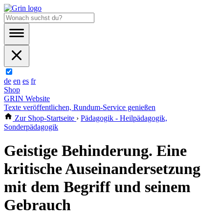
de
en
es
fr
Shop
GRIN Website
Texte veröffentlichen, Rundum-Service genießen
Zur Shop-Startseite
›
Pädagogik - Heilpädagogik,
Sonderpädagogik
Geistige Behinderung. Eine
kritische Auseinandersetzung
mit dem Begriff und seinem
Gebrauch