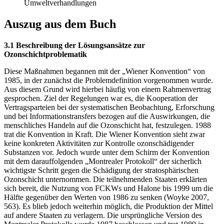
Umweltverhandlungen
Auszug aus dem Buch
3.1 Beschreibung der Lösungsansätze zur
Ozonschichtproblematik
Diese Maßnahmen begannen mit der „Wiener Konvention“ von
1985, in der zunächst die Problemdefinition vorgenommen wurde.
Aus diesem Grund wird hierbei häufig von einem Rahmenvertrag
gesprochen. Ziel der Regelungen war es, die Kooperation der
Vertragsparteien bei der systematischen Beobachtung, Erforschung
und bei Informationstransfers bezogen auf die Auswirkungen, die
menschliches Handeln auf die Ozonschicht hat, festzulegen. 1988
trat die Konvention in Kraft. Die Wiener Konvention sieht zwar
keine konkreten Aktivitäten zur Kontrolle ozonschädigender
Substanzen vor. Jedoch wurde unter dem Schirm der Konvention
mit dem darauffolgenden „Montrealer Protokoll“ der sicherlich
wichtigste Schritt gegen die Schädigung der stratosphärischen
Ozonschicht unternommen. Die teilnehmenden Staaten erklärten
sich bereit, die Nutzung von FCKWs und Halone bis 1999 um die
Hälfte gegenüber den Werten von 1986 zu senken (Woyke 2007,
563). Es blieb jedoch weiterhin möglich, die Produktion der Mittel
auf andere Staaten zu verlagern. Die ursprüngliche Version des