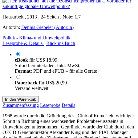
Hausarbeit , 2013 , 24 Seiten , Note: 1,7
Autor:in:
Dennis Giebeler (Autor:in)
Politik - Klima- und Umweltpolitik
Leseprobe & Details
Blick ins Buch
eBook
für
US$ 18,99
Sofort herunterladen. Inkl. MwSt.
Format:
PDF und ePUB – für alle Geräte
Paperback
für
US$ 20,99
Versand weltweit
In den Warenkorb
Zusammenfassung
Leseprobe
Details
1968 wurde durch die Gründung des „Club of Rome“ ein wichtiger
Schritt in Richtung eines wachsenden Problembewusstseins in
Umweltfragen unternommen. Gegründet wurde der Club durch den
OECD-Generaldirektor Alexander King und den FIAT-Manager
Aurelio Peccei mit der Zielsetzung, „sich für eine lebenswerte und