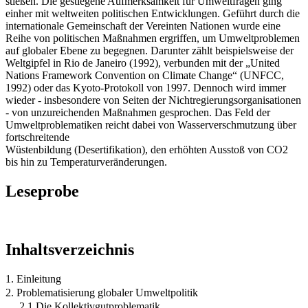
stießen. Die gestiegene Aufmerksamkeit für Umweltfragen ging
einher mit weltweiten politischen Entwicklungen. Geführt durch die
internationale Gemeinschaft der Vereinten Nationen wurde eine
Reihe von politischen Maßnahmen ergriffen, um Umweltproblemen
auf globaler Ebene zu begegnen. Darunter zählt beispielsweise der
Weltgipfel in Rio de Janeiro (1992), verbunden mit der „United
Nations Framework Convention on Climate Change“ (UNFCC,
1992) oder das Kyoto-Protokoll von 1997. Dennoch wird immer
wieder - insbesondere von Seiten der Nichtregierungsorganisationen
- von unzureichenden Maßnahmen gesprochen. Das Feld der
Umweltproblematiken reicht dabei von Wasserverschmutzung über
fortschreitende
Wüstenbildung (Desertifikation), den erhöhten Ausstoß von CO2
bis hin zu Temperaturveränderungen.
Leseprobe
Inhaltsverzeichnis
1. Einleitung
2. Problematisierung globaler Umweltpolitik
2.1 Die Kollektivgutproblematik