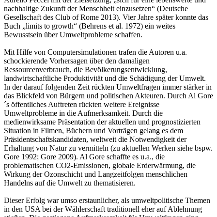
nachhaltige Zukunft der Menschheit einzusetzen“ (Deutsche
Gesellschaft des Club of Rome 2013). Vier Jahre später konnte das
Buch „limits to growth“ (Behrens et al. 1972) ein weites
Bewusstsein über Umweltprobleme schaffen.
Mit Hilfe von Computersimulationen trafen die Autoren u.a.
schockierende Vorhersagen über den damaligen
Ressourcenverbrauch, die Bevölkerungsentwicklung,
landwirtschaftliche Produktivität und die Schädigung der Umwelt.
In der darauf folgenden Zeit rückten Umweltfragen immer stärker in
das Blickfeld von Bürgern und politischen Akteuren. Durch Al Gore
´s öffentliches Auftreten rückten weitere Ereignisse
Umweltprobleme in die Aufmerksamkeit. Durch die
medienwirksame Präsentation der aktuellen und prognostizierten
Situation in Filmen, Büchern und Vorträgen gelang es dem
Präsidentschaftskandidaten, weltweit die Notwendigkeit der
Erhaltung von Natur zu vermitteln (zu aktuellen Werken siehe bspw.
Gore 1992; Gore 2009). Al Gore schaffte es u.a., die
problematischen CO2-Emissionen, globale Erderwärmung, die
Wirkung der Ozonschicht und Langzeitfolgen menschlichen
Handelns auf die Umwelt zu thematisieren.
Dieser Erfolg war umso erstaunlicher, als umweltpolitische Themen
in den USA bei der Wählerschaft traditionell eher auf Ablehnung