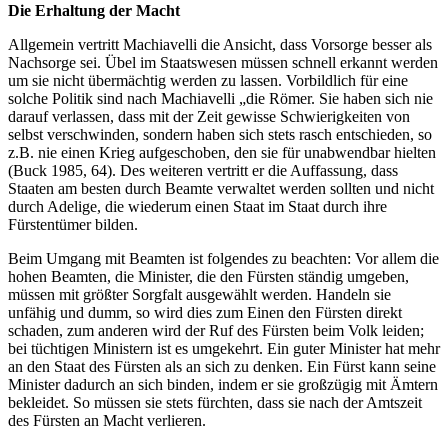
Die Erhaltung der Macht
Allgemein vertritt Machiavelli die Ansicht, dass Vorsorge besser als
Nachsorge sei. Übel im Staatswesen müssen schnell erkannt werden
um sie nicht übermächtig werden zu lassen. Vorbildlich für eine
solche Politik sind nach Machiavelli „die Römer. Sie haben sich nie
darauf verlassen, dass mit der Zeit gewisse Schwierigkeiten von
selbst verschwinden, sondern haben sich stets rasch entschieden, so
z.B. nie einen Krieg aufgeschoben, den sie für unabwendbar hielten
(Buck 1985, 64). Des weiteren vertritt er die Auffassung, dass
Staaten am besten durch Beamte verwaltet werden sollten und nicht
durch Adelige, die wiederum einen Staat im Staat durch ihre
Fürstentümer bilden.
Beim Umgang mit Beamten ist folgendes zu beachten: Vor allem die
hohen Beamten, die Minister, die den Fürsten ständig umgeben,
müssen mit größter Sorgfalt ausgewählt werden. Handeln sie
unfähig und dumm, so wird dies zum Einen den Fürsten direkt
schaden, zum anderen wird der Ruf des Fürsten beim Volk leiden;
bei tüchtigen Ministern ist es umgekehrt. Ein guter Minister hat mehr
an den Staat des Fürsten als an sich zu denken. Ein Fürst kann seine
Minister dadurch an sich binden, indem er sie großzügig mit Ämtern
bekleidet. So müssen sie stets fürchten, dass sie nach der Amtszeit
des Fürsten an Macht verlieren.