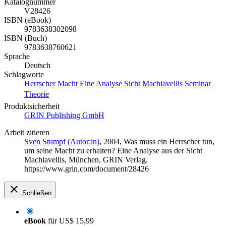
Katalognummer
V28426
ISBN (eBook)
9783638302098
ISBN (Buch)
9783638760621
Sprache
Deutsch
Schlagworte
Herrscher
Macht
Eine
Analyse
Sicht
Machiavellis
Seminar
Theorie
Produktsicherheit
GRIN Publishing GmbH
Arbeit zitieren
Sven Stumpf (Autor:in)
, 2004, Was muss ein Herrscher tun,
um seine Macht zu erhalten? Eine Analyse aus der Sicht
Machiavellis, München, GRIN Verlag,
https://www.grin.com/document/28426
Schließen
eBook
für
US$ 15,99