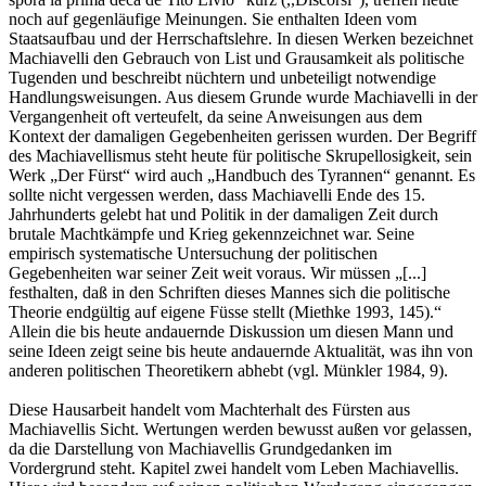
noch auf gegenläufige Meinungen. Sie enthalten Ideen vom
Staatsaufbau und der Herrschaftslehre. In diesen Werken bezeichnet
Machiavelli den Gebrauch von List und Grausamkeit als politische
Tugenden und beschreibt nüchtern und unbeteiligt notwendige
Handlungsweisungen. Aus diesem Grunde wurde Machiavelli in der
Vergangenheit oft verteufelt, da seine Anweisungen aus dem
Kontext der damaligen Gegebenheiten gerissen wurden. Der Begriff
des Machiavellismus steht heute für politische Skrupellosigkeit, sein
Werk „Der Fürst“ wird auch „Handbuch des Tyrannen“ genannt. Es
sollte nicht vergessen werden, dass Machiavelli Ende des 15.
Jahrhunderts gelebt hat und Politik in der damaligen Zeit durch
brutale Machtkämpfe und Krieg gekennzeichnet war. Seine
empirisch systematische Untersuchung der politischen
Gegebenheiten war seiner Zeit weit voraus. Wir müssen „[...]
festhalten, daß in den Schriften dieses Mannes sich die politische
Theorie endgültig auf eigene Füsse stellt (Miethke 1993, 145).“
Allein die bis heute andauernde Diskussion um diesen Mann und
seine Ideen zeigt seine bis heute andauernde Aktualität, was ihn von
anderen politischen Theoretikern abhebt (vgl. Münkler 1984, 9).
Diese Hausarbeit handelt vom Machterhalt des Fürsten aus
Machiavellis Sicht. Wertungen werden bewusst außen vor gelassen,
da die Darstellung von Machiavellis Grundgedanken im
Vordergrund steht. Kapitel zwei handelt vom Leben Machiavellis.