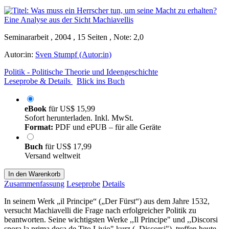
Seminararbeit , 2004 , 15 Seiten , Note: 2,0
Autor:in:
Sven Stumpf (Autor:in)
Politik - Politische Theorie und Ideengeschichte
Leseprobe & Details
Blick ins Buch
eBook
für
US$ 15,99
Sofort herunterladen. Inkl. MwSt.
Format:
PDF und ePUB – für alle Geräte
Buch
für
US$ 17,99
Versand weltweit
In den Warenkorb
Zusammenfassung
Leseprobe
Details
In seinem Werk „il Principe“ („Der Fürst“) aus dem Jahre 1532,
versucht Machiavelli die Frage nach erfolgreicher Politik zu
beantworten. Seine wichtigsten Werke ,,Il Principe" und ,,Discorsi
spora la prima deca de Tito Livio" kurz (,,Discorsi"), treffen heute