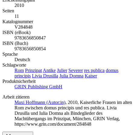
2010
Seiten
11
Katalognummer
V284848
ISBN (eBook)
9783656850847
ISBN (Buch)
9783656850854
Sprache
Deutsch
Schlagworte
Rom
Prinzipat
Antike
Julier
Severer
res publica
domus
principis
Livia Drusilla
Julia Domna
Kaiser
Produktsicherheit
GRIN Publishing GmbH
Arbeit zitieren
Maxi Hoffmann (Autor:in)
, 2010, Kaiserliche Frauen im alten
Rom zwischen domus principis und res publica. Livia
Drusilla und Iulia Domna als Bindeglieder des
Machtübergangs im Prinzipat, München, GRIN Verlag,
https://www.grin.com/document/284848