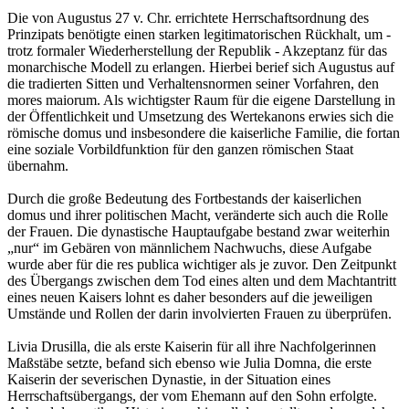
Die von Augustus 27 v. Chr. errichtete Herrschaftsordnung des
Prinzipats benötigte einen starken legitimatorischen Rückhalt, um -
trotz formaler Wiederherstellung der Republik - Akzeptanz für das
monarchische Modell zu erlangen. Hierbei berief sich Augustus auf
die tradierten Sitten und Verhaltensnormen seiner Vorfahren, den
mores maiorum. Als wichtigster Raum für die eigene Darstellung in
der Öffentlichkeit und Umsetzung des Wertekanons erwies sich die
römische domus und insbesondere die kaiserliche Familie, die fortan
eine soziale Vorbildfunktion für den ganzen römischen Staat
übernahm.
Durch die große Bedeutung des Fortbestands der kaiserlichen
domus und ihrer politischen Macht, veränderte sich auch die Rolle
der Frauen. Die dynastische Hauptaufgabe bestand zwar weiterhin
„nur“ im Gebären von männlichem Nachwuchs, diese Aufgabe
wurde aber für die res publica wichtiger als je zuvor. Den Zeitpunkt
des Übergangs zwischen dem Tod eines alten und dem Machtantritt
eines neuen Kaisers lohnt es daher besonders auf die jeweiligen
Umstände und Rollen der darin involvierten Frauen zu überprüfen.
Livia Drusilla, die als erste Kaiserin für all ihre Nachfolgerinnen
Maßstäbe setzte, befand sich ebenso wie Julia Domna, die erste
Kaiserin der severischen Dynastie, in der Situation eines
Herrschaftsübergangs, der vom Ehemann auf den Sohn erfolgte.