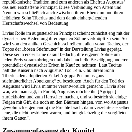
republikanische Tradition und zum anderen als Ehefrau Augustus‘
das neu erschaffene Prinzipat. Diese Verbindung von Altem und
Neuem war schließlich auch zwischen ihrem Ehemann und ihrem
leiblichen Sohn Tiberius und dem damit einhergehenden
Herrschaftswechsel von Bedeutung.
Livias Rolle im augusteischen Prinzipat scheint zunächst eng mit der
dynastischen Bedeutung ihrer eigenen Söhne verknüpft zu sein. So
wird von den antiken Geschichtsschreibern, allen voran Tacitus, der
Topos der „bösen Stiefmutter“ in der Darstellung Livias geprägt.
Diese sei in erster Linie darauf bedacht, ihre eigenen Söhne um
jeden Preis voranzubringen und dabei auch die Beseitigung anderer
potentieller dynastischer Erben in Kauf zu nehmen. Laut Tacitus
half die Kaiserin nach Augustus‘ Tod 14 n. Chr. ihrem Sohn
Tiberius den adoptierten Enkel Agrippa Postumus „aus
stiefmütterlicher Abneigung“ zu beseitigen. Auch für den Tod des
Augustus wird Livia mitunter verantwortlich gemacht: „Livia aber
war, wie man sagt, in Furcht, Augustus möchte ihn [Agrippa]
zurückholen und zum Herrscher machen, und so bestrich sie einige
Feigen mit Gift, die noch an den Bäumen hingen, von wo Augustus
gewöhnlich eigenhändig die Früchte brach; dann verzehrte sie selber
jene, die nicht bestrichen waren, und bot gleichzeitig die vergifteten
ihrem Gatten“.
Zusammenfassung der Kapitel