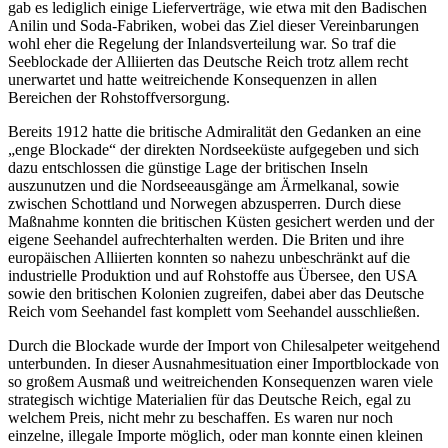
gab es lediglich einige Lieferverträge, wie etwa mit den Badischen
Anilin und Soda-Fabriken, wobei das Ziel dieser Vereinbarungen
wohl eher die Regelung der Inlandsverteilung war. So traf die
Seeblockade der Alliierten das Deutsche Reich trotz allem recht
unerwartet und hatte weitreichende Konsequenzen in allen
Bereichen der Rohstoffversorgung.
Bereits 1912 hatte die britische Admiralität den Gedanken an eine
„enge Blockade“ der direkten Nordseeküste aufgegeben und sich
dazu entschlossen die günstige Lage der britischen Inseln
auszunutzen und die Nordseeausgänge am Ärmelkanal, sowie
zwischen Schottland und Norwegen abzusperren. Durch diese
Maßnahme konnten die britischen Küsten gesichert werden und der
eigene Seehandel aufrechterhalten werden. Die Briten und ihre
europäischen Alliierten konnten so nahezu unbeschränkt auf die
industrielle Produktion und auf Rohstoffe aus Übersee, den USA
sowie den britischen Kolonien zugreifen, dabei aber das Deutsche
Reich vom Seehandel fast komplett vom Seehandel ausschließen.
Durch die Blockade wurde der Import von Chilesalpeter weitgehend
unterbunden. In dieser Ausnahmesituation einer Importblockade von
so großem Ausmaß und weitreichenden Konsequenzen waren viele
strategisch wichtige Materialien für das Deutsche Reich, egal zu
welchem Preis, nicht mehr zu beschaffen. Es waren nur noch
einzelne, illegale Importe möglich, oder man konnte einen kleinen