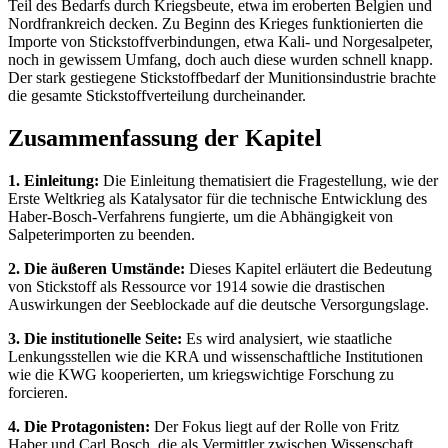
Teil des Bedarfs durch Kriegsbeute, etwa im eroberten Belgien und
Nordfrankreich decken. Zu Beginn des Krieges funktionierten die
Importe von Stickstoffverbindungen, etwa Kali- und Norgesalpeter,
noch in gewissem Umfang, doch auch diese wurden schnell knapp.
Der stark gestiegene Stickstoffbedarf der Munitionsindustrie brachte
die gesamte Stickstoffverteilung durcheinander.
Zusammenfassung der Kapitel
1. Einleitung:
Die Einleitung thematisiert die Fragestellung, wie der
Erste Weltkrieg als Katalysator für die technische Entwicklung des
Haber-Bosch-Verfahrens fungierte, um die Abhängigkeit von
Salpeterimporten zu beenden.
2. Die äußeren Umstände:
Dieses Kapitel erläutert die Bedeutung
von Stickstoff als Ressource vor 1914 sowie die drastischen
Auswirkungen der Seeblockade auf die deutsche Versorgungslage.
3. Die institutionelle Seite:
Es wird analysiert, wie staatliche
Lenkungsstellen wie die KRA und wissenschaftliche Institutionen
wie die KWG kooperierten, um kriegswichtige Forschung zu
forcieren.
4. Die Protagonisten:
Der Fokus liegt auf der Rolle von Fritz
Haber und Carl Bosch, die als Vermittler zwischen Wissenschaft,