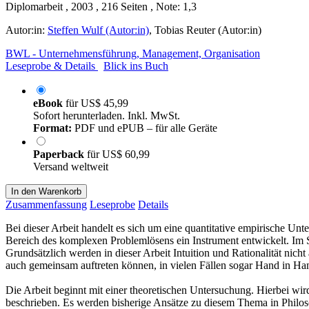
Diplomarbeit , 2003 , 216 Seiten , Note: 1,3
Autor:in:
Steffen Wulf (Autor:in)
,
Tobias Reuter (Autor:in)
BWL - Unternehmensführung, Management, Organisation
Leseprobe & Details
Blick ins Buch
eBook
für
US$ 45,99
Sofort herunterladen. Inkl. MwSt.
Format:
PDF und ePUB – für alle Geräte
Paperback
für
US$ 60,99
Versand weltweit
In den Warenkorb
Zusammenfassung
Leseprobe
Details
Bei dieser Arbeit handelt es sich um eine quantitative empirische U
Bereich des komplexen Problemlösens ein Instrument entwickelt. Im Spe
Grundsätzlich werden in dieser Arbeit Intuition und Rationalität nicht
auch gemeinsam auftreten können, in vielen Fällen sogar Hand in Ha
Die Arbeit beginnt mit einer theoretischen Untersuchung. Hierbei wird
beschrieben. Es werden bisherige Ansätze zu diesem Thema in Philos