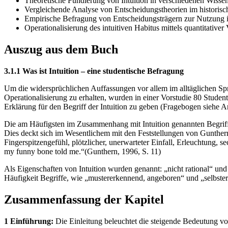
Theoretische Fundierung von Intuition in verschiedenen Wissen
Vergleichende Analyse von Entscheidungstheorien im historis
Empirische Befragung von Entscheidungsträgern zur Nutzung in
Operationalisierung des intuitiven Habitus mittels quantitativer
Auszug aus dem Buch
3.1.1 Was ist Intuition – eine studentische Befragung
Um die widersprüchlichen Auffassungen vor allem im alltäglichen Sp
Operationalisierung zu erhalten, wurden in einer Vorstudie 80 Studen
Erklärung für den Begriff der Intuition zu geben (Fragebogen siehe 
Die am Häufigsten im Zusammenhang mit Intuition genannten Begriff
Dies deckt sich im Wesentlichem mit den Feststellungen von Gunthern
Fingerspitzengefühl, plötzlicher, unerwarteter Einfall, Erleuchtung, 
my funny bone told me.“(Gunthern, 1996, S. 11)
Als Eigenschaften von Intuition wurden genannt: „nicht rational“ und
Häufigkeit Begriffe, wie „mustererkennend, angeboren“ und „selbster
Zusammenfassung der Kapitel
1 Einführung:
Die Einleitung beleuchtet die steigende Bedeutung vo