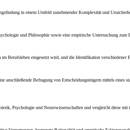
dungsfindung in einem Umfeld zunehmender Komplexität und Unsicherhe
sychologie und Philosophie sowie eine empirische Untersuchung zum En
 im Berufsleben eingesetzt wird, und die Identifikation verschiedener
 eine anschließende Befragung von Entscheidungsträgern mittels eines s
Esoterik, Psychologie und Neurowissenschaften und vergleicht diese mit 
itive Verzerrungen, begrenzte Rationalität und empirische Faktorenanal