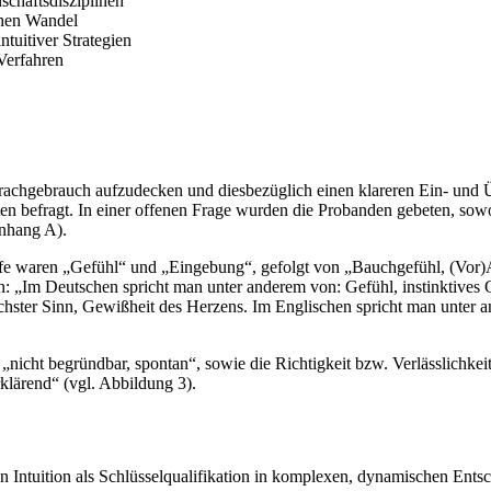
schaftsdisziplinen
chen Wandel
tuitiver Strategien
 Verfahren
rachgebrauch aufzudecken und diesbezüglich einen klareren Ein- und Üb
ten befragt. In einer offenen Frage wurden die Probanden gebeten, sow
Anhang A).
e waren „Gefühl“ und „Eingebung“, gefolgt von „Bauchgefühl, (Vor)A
: „Im Deutschen spricht man unter anderem von: Gefühl, instinktives 
sechster Sinn, Gewißheit des Herzens. Im Englischen spricht man unter a
 „nicht begründbar, spontan“, sowie die Richtigkeit bzw. Verlässlichke
klärend“ (vgl. Abbildung 3).
n Intuition als Schlüsselqualifikation in komplexen, dynamischen Ent