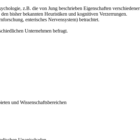
chologie, z.B. die von Jung beschrieben Eigenschaften verschiedener P
i den bisher bekannten Heuristiken und kognitiven Verzerrungen.
rnforschung, enterisches Nervensystem) betrachtet.
schiedlichen Unternehmen befragt.
bieten und Wissenschaftsbereichen
 indischen Upanischaden