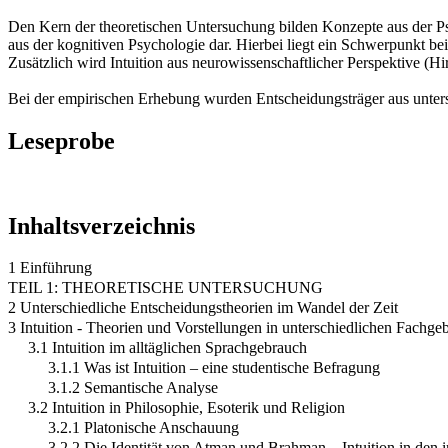
Den Kern der theoretischen Untersuchung bilden Konzepte aus der Psy
aus der kognitiven Psychologie dar. Hierbei liegt ein Schwerpunkt be
Zusätzlich wird Intuition aus neurowissenschaftlicher Perspektive (Hi
Bei der empirischen Erhebung wurden Entscheidungsträger aus unter
Leseprobe
Inhaltsverzeichnis
1 Einführung
TEIL 1: THEORETISCHE UNTERSUCHUNG
2 Unterschiedliche Entscheidungstheorien im Wandel der Zeit
3 Intuition - Theorien und Vorstellungen in unterschiedlichen Fachge
3.1 Intuition im alltäglichen Sprachgebrauch
3.1.1 Was ist Intuition – eine studentische Befragung
3.1.2 Semantische Analyse
3.2 Intuition in Philosophie, Esoterik und Religion
3.2.1 Platonische Anschauung
3.2.2 Die Identität von Atman und Brahman – Intuition in den