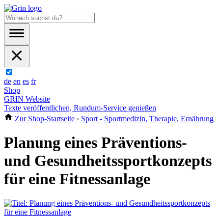
de
en
es
fr
Shop
GRIN Website
Texte veröffentlichen, Rundum-Service genießen
Zur Shop-Startseite
›
Sport - Sportmedizin, Therapie, Ernährung
Planung eines Präventions-
und Gesundheitssportkonzepts
für eine Fitnessanlage