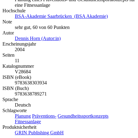
eine Fitnessanlage
Hochschule
BSA-Akademie Saarbrücken (BSA Akademie)
Note
sehr gut, 60 von 60 Punkten
Autor
Dennis Horn (Autor:in)
Erscheinungsjahr
2004
Seiten
11
Katalognummer
V28684
ISBN (eBook)
9783638303934
ISBN (Buch)
9783638789271
Sprache
Deutsch
Schlagworte
Planung
Präventions-
Gesundheitssportkonzepts
Fitnessanlage
Produktsicherheit
GRIN Publishing GmbH