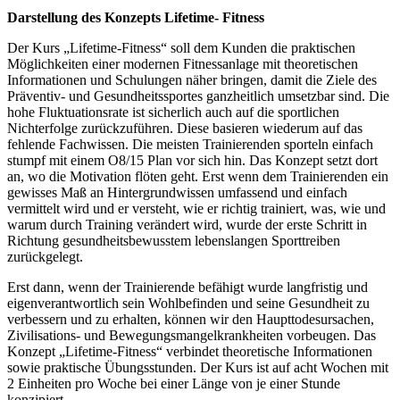
Darstellung des Konzepts Lifetime- Fitness
Der Kurs „Lifetime-Fitness“ soll dem Kunden die praktischen
Möglichkeiten einer modernen Fitnessanlage mit theoretischen
Informationen und Schulungen näher bringen, damit die Ziele des
Präventiv- und Gesundheitssportes ganzheitlich umsetzbar sind. Die
hohe Fluktuationsrate ist sicherlich auch auf die sportlichen
Nichterfolge zurückzuführen. Diese basieren wiederum auf das
fehlende Fachwissen. Die meisten Trainierenden sporteln einfach
stumpf mit einem O8/15 Plan vor sich hin. Das Konzept setzt dort
an, wo die Motivation flöten geht. Erst wenn dem Trainierenden ein
gewisses Maß an Hintergrundwissen umfassend und einfach
vermittelt wird und er versteht, wie er richtig trainiert, was, wie und
warum durch Training verändert wird, wurde der erste Schritt in
Richtung gesundheitsbewusstem lebenslangen Sporttreiben
zurückgelegt.
Erst dann, wenn der Trainierende befähigt wurde langfristig und
eigenverantwortlich sein Wohlbefinden und seine Gesundheit zu
verbessern und zu erhalten, können wir den Haupttodesursachen,
Zivilisations- und Bewegungsmangelkrankheiten vorbeugen. Das
Konzept „Lifetime-Fitness“ verbindet theoretische Informationen
sowie praktische Übungsstunden. Der Kurs ist auf acht Wochen mit
2 Einheiten pro Woche bei einer Länge von je einer Stunde
konzipiert.