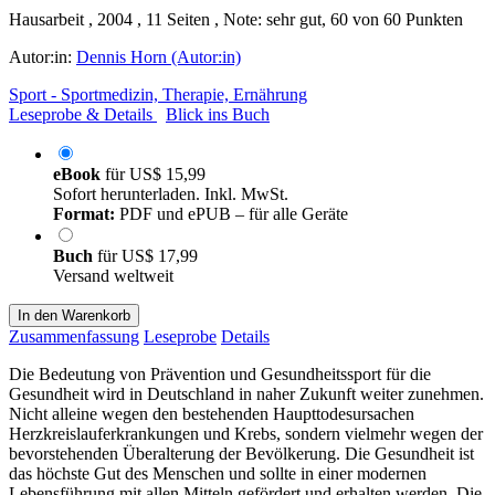
Hausarbeit , 2004 , 11 Seiten , Note: sehr gut, 60 von 60 Punkten
Autor:in:
Dennis Horn (Autor:in)
Sport - Sportmedizin, Therapie, Ernährung
Leseprobe & Details
Blick ins Buch
eBook
für
US$ 15,99
Sofort herunterladen. Inkl. MwSt.
Format:
PDF und ePUB – für alle Geräte
Buch
für
US$ 17,99
Versand weltweit
In den Warenkorb
Zusammenfassung
Leseprobe
Details
Die Bedeutung von Prävention und Gesundheitssport für die
Gesundheit wird in Deutschland in naher Zukunft weiter zunehmen.
Nicht alleine wegen den bestehenden Haupttodesursachen
Herzkreislauferkrankungen und Krebs, sondern vielmehr wegen der
bevorstehenden Überalterung der Bevölkerung. Die Gesundheit ist
das höchste Gut des Menschen und sollte in einer modernen
Lebensführung mit allen Mitteln gefördert und erhalten werden. Die