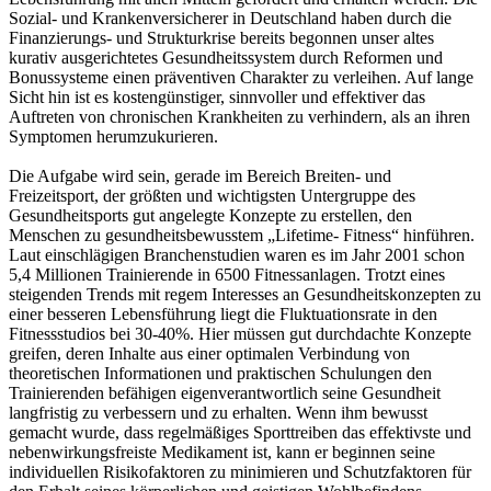
Sozial- und Krankenversicherer in Deutschland haben durch die
Finanzierungs- und Strukturkrise bereits begonnen unser altes
kurativ ausgerichtetes Gesundheitssystem durch Reformen und
Bonussysteme einen präventiven Charakter zu verleihen. Auf lange
Sicht hin ist es kostengünstiger, sinnvoller und effektiver das
Auftreten von chronischen Krankheiten zu verhindern, als an ihren
Symptomen herumzukurieren.
Die Aufgabe wird sein, gerade im Bereich Breiten- und
Freizeitsport, der größten und wichtigsten Untergruppe des
Gesundheitsports gut angelegte Konzepte zu erstellen, den
Menschen zu gesundheitsbewusstem „Lifetime- Fitness“ hinführen.
Laut einschlägigen Branchenstudien waren es im Jahr 2001 schon
5,4 Millionen Trainierende in 6500 Fitnessanlagen. Trotzt eines
steigenden Trends mit regem Interesses an Gesundheitskonzepten zu
einer besseren Lebensführung liegt die Fluktuationsrate in den
Fitnessstudios bei 30-40%. Hier müssen gut durchdachte Konzepte
greifen, deren Inhalte aus einer optimalen Verbindung von
theoretischen Informationen und praktischen Schulungen den
Trainierenden befähigen eigenverantwortlich seine Gesundheit
langfristig zu verbessern und zu erhalten. Wenn ihm bewusst
gemacht wurde, dass regelmäßiges Sporttreiben das effektivste und
nebenwirkungsfreiste Medikament ist, kann er beginnen seine
individuellen Risikofaktoren zu minimieren und Schutzfaktoren für