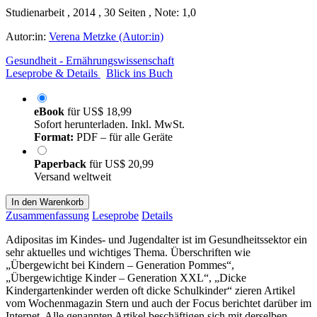
Studienarbeit , 2014 , 30 Seiten , Note: 1,0
Autor:in:
Verena Metzke (Autor:in)
Gesundheit - Ernährungswissenschaft
Leseprobe & Details
Blick ins Buch
eBook
für
US$ 18,99
Sofort herunterladen. Inkl. MwSt.
Format:
PDF – für alle Geräte
Paperback
für
US$ 20,99
Versand weltweit
In den Warenkorb
Zusammenfassung
Leseprobe
Details
Adipositas im Kindes- und Jugendalter ist im Gesundheitssektor ein
sehr aktuelles und wichtiges Thema. Überschriften wie
„Übergewicht bei Kindern – Generation Pommes“,
„Übergewichtige Kinder – Generation XXL“, „Dicke
Kindergartenkinder werden oft dicke Schulkinder“ zieren Artikel
vom Wochenmagazin Stern und auch der Focus berichtet darüber im
Internet. Alle genannten Artikel beschäftigen sich mit derselben