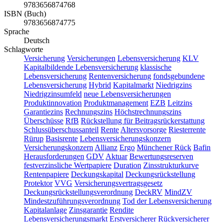
9783656874768
ISBN (Buch)
9783656874775
Sprache
Deutsch
Schlagworte
Versicherung
Versicherungen
Lebensversicherung
KLV
Kapitalbildende Lebensversicherung
klassische
Lebensversicherung
Rentenversicherung
fondsgebundene
Lebensversicherung
Hybrid
Kapitalmarkt
Niedrigzins
Niedrigzinsumfeld
neue Lebensversicherungen
Produktinnovation
Produktmanagement
EZB
Leitzins
Garantiezins
Rechnungszins
Höchstrechnungszins
Überschüsse
RfB
Rückstellung für Beitragsrückerstattung
Schlussüberschussanteil
Rente
Altersvorsorge
Riesterrente
Rürup
Basisrente
Lebensversicherungskonzern
Versicherungskonzern
Allianz
Ergo
Münchener Rück
Bafin
Herausforderungen
GDV
Aktuar
Bewertungsreserven
festverzinsliche Wertpapiere
Duration
Zinsstrukturkurve
Rentenpapiere
Deckungskapital
Deckungsrückstellung
Protektor
VVG
Versicherungsvertragsgesetz
Deckungsrückstellungsverordnung
DeckRV
MindZV
Mindestzuführungsverordnung
Tod der Lebensversicherung
Kapitalanlage
Zinsgarantie
Rendite
Lebensversicherungsmarkt
Erstversicherer
Rückversicherer