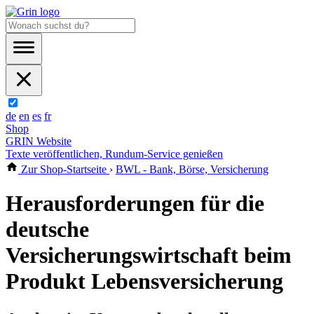
de
en
es
fr
Shop
GRIN Website
Texte veröffentlichen, Rundum-Service genießen
Zur Shop-Startseite
›
BWL - Bank, Börse, Versicherung
Herausforderungen für die
deutsche
Versicherungswirtschaft beim
Produkt Lebensversicherung