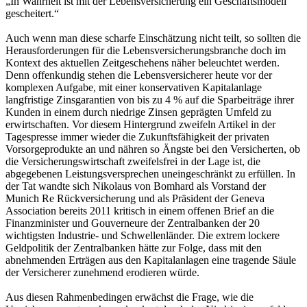
„In Wahrheit ist mit der Lebensversicherung ein Geschäftsmodell
gescheitert.“
Auch wenn man diese scharfe Einschätzung nicht teilt, so sollten die
Herausforderungen für die Lebensversicherungsbranche doch im
Kontext des aktuellen Zeitgeschehens näher beleuchtet werden.
Denn offenkundig stehen die Lebensversicherer heute vor der
komplexen Aufgabe, mit einer konservativen Kapitalanlage
langfristige Zinsgarantien von bis zu 4 % auf die Sparbeiträge ihrer
Kunden in einem durch niedrige Zinsen geprägten Umfeld zu
erwirtschaften. Vor diesem Hintergrund zweifeln Artikel in der
Tagespresse immer wieder die Zukunftsfähigkeit der privaten
Vorsorgeprodukte an und nähren so Ängste bei den Versicherten, ob
die Versicherungswirtschaft zweifelsfrei in der Lage ist, die
abgegebenen Leistungsversprechen uneingeschränkt zu erfüllen. In
der Tat wandte sich Nikolaus von Bomhard als Vorstand der
Munich Re Rückversicherung und als Präsident der Geneva
Association bereits 2011 kritisch in einem offenen Brief an die
Finanzminister und Gouverneure der Zentralbanken der 20
wichtigsten Industrie- und Schwellenländer. Die extrem lockere
Geldpolitik der Zentralbanken hätte zur Folge, dass mit den
abnehmenden Erträgen aus den Kapitalanlagen eine tragende Säule
der Versicherer zunehmend erodieren würde.
Aus diesen Rahmenbedingen erwächst die Frage, wie die