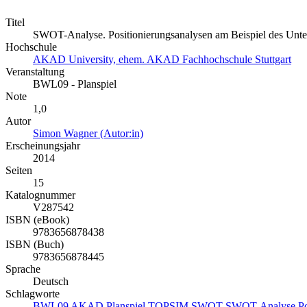
Titel
SWOT-Analyse. Positionierungsanalysen am Beispiel des Un
Hochschule
AKAD University, ehem. AKAD Fachhochschule Stuttgart
Veranstaltung
BWL09 - Planspiel
Note
1,0
Autor
Simon Wagner (Autor:in)
Erscheinungsjahr
2014
Seiten
15
Katalognummer
V287542
ISBN (eBook)
9783656878438
ISBN (Buch)
9783656878445
Sprache
Deutsch
Schlagworte
BWL09
AKAD
Planspiel
TOPSIM
SWOT
SWOT-Analyse
P