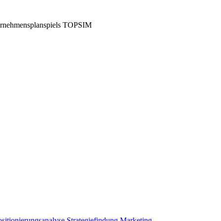
ternehmensplanspiels TOPSIM
ositionierungsanalyse
Strategiefindung
Marketing