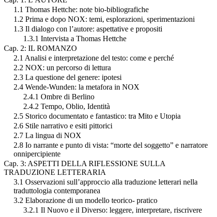
1.1 Thomas Hettche: note bio-bibliografiche
1.2 Prima e dopo NOX: temi, esplorazioni, sperimentazioni
1.3 Il dialogo con l’autore: aspettative e propositi
1.3.1 Intervista a Thomas Hettche
Cap. 2: IL ROMANZO
2.1 Analisi e interpretazione del testo: come e perché
2.2 NOX: un percorso di lettura
2.3 La questione del genere: ipotesi
2.4 Wende-Wunden: la metafora in NOX
2.4.1 Ombre di Berlino
2.4.2 Tempo, Oblio, Identità
2.5 Storico documentato e fantastico: tra Mito e Utopia
2.6 Stile narrativo e esiti pittorici
2.7 La lingua di NOX
2.8 Io narrante e punto di vista: “morte del soggetto” e narratore
onnipercipiente
Cap. 3: ASPETTI DELLA RIFLESSIONE SULLA
TRADUZIONE LETTERARIA
3.1 Osservazioni sull’approccio alla traduzione letterari nella
traduttologia contemporanea
3.2 Elaborazione di un modello teorico- pratico
3.2.1 Il Nuovo e il Diverso: leggere, interpretare, riscrivere