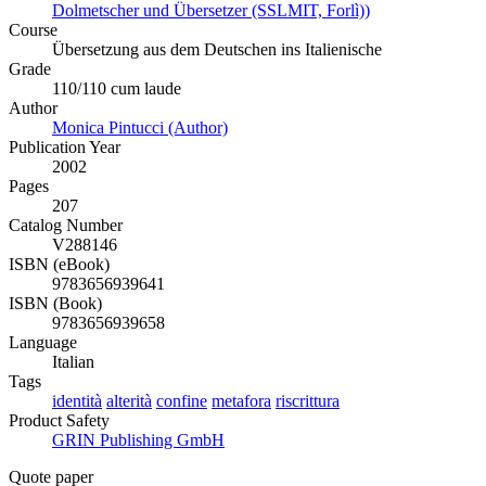
Dolmetscher und Übersetzer (SSLMIT, Forlì))
Course
Übersetzung aus dem Deutschen ins Italienische
Grade
110/110 cum laude
Author
Monica Pintucci (Author)
Publication Year
2002
Pages
207
Catalog Number
V288146
ISBN (eBook)
9783656939641
ISBN (Book)
9783656939658
Language
Italian
Tags
identità
alterità
confine
metafora
riscrittura
Product Safety
GRIN Publishing GmbH
Quote paper