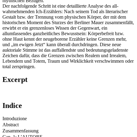
mythischen Bezügen.
Der nachfolgende Schritt ist eine detaillierte Analyse des all-
wahrnehmenden Ich-Erzählers: Nach seinem Tod als literarischer
Gestalt bzw. der Trennung vom physischen Körper, der mit dem
historischen Moment des Sturzes der Berliner Mauer zusammenfällt,
erwirbt er ein grenzenloses Wissen der Gegenwart, ein
allumfassendes ganzheitliches Bewusstsein: Körperbefreit bzw.
ohne Haut kennt der neugeborene Erzähler keine Grenzen mehr,
und „im ewigen Jetzt“ kann überall durchdringen. Diese neue
auktoriale Stimme ist das auffallendste und bedeutungsgeladenste
Zeichen dafür, dass die Grenzen zwischen Realem und Irrealem,
Lebendem und Totem, Traum und Wirklichkeit verschwimmen oder
total zerspringen.
Excerpt
Indice
Introduzione
Abstract
Zusammenfassung
Cap. 1: L’AUTORE