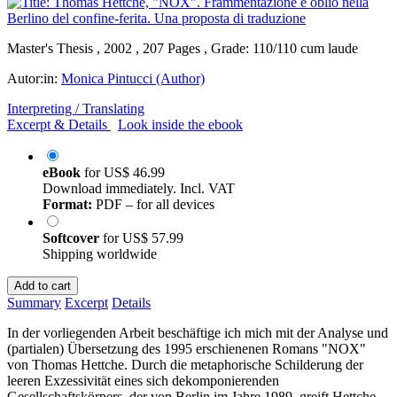
Master's Thesis , 2002 , 207 Pages , Grade: 110/110 cum laude
Autor:in:
Monica Pintucci (Author)
Interpreting / Translating
Excerpt & Details
Look inside the ebook
eBook
for
US$ 46.99
Download immediately. Incl. VAT
Format:
PDF – for all devices
Softcover
for
US$ 57.99
Shipping worldwide
Add to cart
Summary
Excerpt
Details
In der vorliegenden Arbeit beschäftige ich mich mit der Analyse und
(partialen) Übersetzung des 1995 erschienenen Romans "NOX"
von Thomas Hettche. Durch die metaphorische Schilderung der
leeren Exzessivität eines sich dekomponierenden
Gesellschaftskörpers, der von Berlin im Jahre 1989, greift Hettche