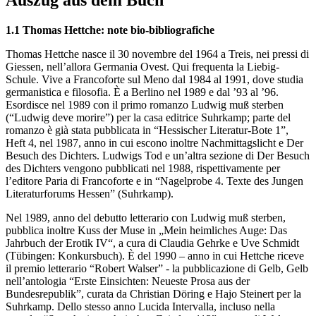
Auszug aus dem Buch
1.1 Thomas Hettche: note bio-bibliografiche
Thomas Hettche nasce il 30 novembre del 1964 a Treis, nei pressi di
Giessen, nell’allora Germania Ovest. Qui frequenta la Liebig-
Schule. Vive a Francoforte sul Meno dal 1984 al 1991, dove studia
germanistica e filosofia. È a Berlino nel 1989 e dal ’93 al ’96.
Esordisce nel 1989 con il primo romanzo Ludwig muß sterben
(“Ludwig deve morire”) per la casa editrice Suhrkamp; parte del
romanzo è già stata pubblicata in “Hessischer Literatur-Bote 1”,
Heft 4, nel 1987, anno in cui escono inoltre Nachmittagslicht e Der
Besuch des Dichters. Ludwigs Tod e un’altra sezione di Der Besuch
des Dichters vengono pubblicati nel 1988, rispettivamente per
l’editore Paria di Francoforte e in “Nagelprobe 4. Texte des Jungen
Literaturforums Hessen” (Suhrkamp).
Nel 1989, anno del debutto letterario con Ludwig muß sterben,
pubblica inoltre Kuss der Muse in „Mein heimliches Auge: Das
Jahrbuch der Erotik IV“, a cura di Claudia Gehrke e Uve Schmidt
(Tübingen: Konkursbuch). È del 1990 – anno in cui Hettche riceve
il premio letterario “Robert Walser” - la pubblicazione di Gelb, Gelb
nell’antologia “Erste Einsichten: Neueste Prosa aus der
Bundesrepublik”, curata da Christian Döring e Hajo Steinert per la
Suhrkamp. Dello stesso anno Lucida Intervalla, incluso nella