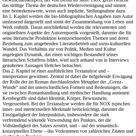
das strittige Thema der deutschen Wiedervereinigung und nimmt
eine bemerkenswerte, wenn auch implizite, Stellungnahme dazu.
Im 1. Kapitel werden die bio-bibliographischen Angaben zum Autor
umfassend dargestellt und somit der Zusammenhang von Leben und
Werk enthüllt. Daran anschließend werden die relevantesten und
originellsten Aspekte der Autorenpoetik vorgestellt, darunter die für
seine literarische Produktion kennzeichnenden Themen und deren
Beziehung zum umgebenden Literaturbetrieb und sozio-kulturellen
Wandel. Das Verhältnis zur von Politik, Medien und Kultur
angelegten Dynamik, das einen wichtigen Bestandteil seines
literarischen Schaffens bildet, wird auch anhand von in Interviews
geäußerten Aussagen Hettches betrachtet.
Das 2. Kapitel ist einer ausführlichen Textanalyse und –
interpretation gewidmet. Zentral ist dabei die tiefgehende Erwägung
der Rolle der im Roman durchlaufenden Metapher der „Grenz-
Wunde“ und der unterschiedlichen Formen und Bedeutungen, die
sie zwischen Romanhandlung und mythischer Handlung annimmt:
Kernbegriffe sind dabei Identität, Körper, Bewusstsein,
Vergessenheit. Bei der Textanalyse werden die für NOX typischen
inner- und intertextuellen Merkmale berücksichtigt, darunter die
Einzigartigkeit der Interpunktion, insbesondere die stark
verfremdend wirkende Verwendung des Punktes, der die
Vollständigkeit des Satzes zerstört, und – auf der semantisch-
konzeptuellen Ebene – das Vorkommen von zahlreichen Zitaten und