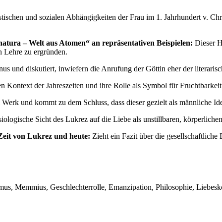
tischen und sozialen Abhängigkeiten der Frau im 1. Jahrhundert v. Chr. 
tura – Welt aus Atomen“ an repräsentativen Beispielen:
Dieser Ha
n Lehre zu ergründen.
und diskutiert, inwiefern die Anrufung der Göttin eher der literarisch
n Kontext der Jahreszeiten und ihre Rolle als Symbol für Fruchtbarkei
 Werk und kommt zu dem Schluss, dass dieser gezielt als männliche Ident
ologische Sicht des Lukrez auf die Liebe als unstillbaren, körperliche
 Zeit von Lukrez und heute:
Zieht ein Fazit über die gesellschaftliche
us, Memmius, Geschlechterrolle, Emanzipation, Philosophie, Liebeskonz