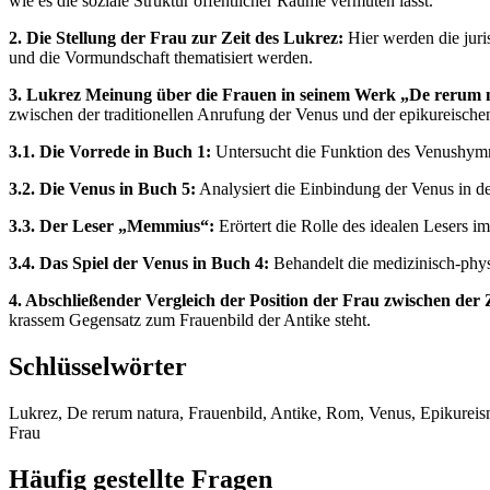
wie es die soziale Struktur öffentlicher Räume vermuten lässt.
2. Die Stellung der Frau zur Zeit des Lukrez:
Hier werden die juris
und die Vormundschaft thematisiert werden.
3. Lukrez Meinung über die Frauen in seinem Werk „De rerum na
zwischen der traditionellen Anrufung der Venus und der epikureische
3.1. Die Vorrede in Buch 1:
Untersucht die Funktion des Venushymnus 
3.2. Die Venus in Buch 5:
Analysiert die Einbindung der Venus in de
3.3. Der Leser „Memmius“:
Erörtert die Rolle des idealen Lesers im
3.4. Das Spiel der Venus in Buch 4:
Behandelt die medizinisch-physi
4. Abschließender Vergleich der Position der Frau zwischen der
krassem Gegensatz zum Frauenbild der Antike steht.
Schlüsselwörter
Lukrez, De rerum natura, Frauenbild, Antike, Rom, Venus, Epikureism
Frau
Häufig gestellte Fragen