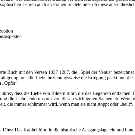
osophischen Lehren auch an Frauen richtete oder ob diese ausschließlic
zeption
onsaspekten
ierte Buch mit den Versen 1037-1287, die „Spiel der Venus“ bezeichnet 
 alt genug, uns die Liebe beziehungsweise die Erregung packt und dies
m „Opfer“.
Lukrez, dass die Liebe von Bildern rührt, die das Begehren entfachen.
n und die Liebe lenkt uns nur von diesen wichtigeren Sachen ab. Wenn
it, die immer schlimmer wird, wenn man sie nicht stoppt oder „heilt“.
. Chr.:
Das Kapitel führt in die historische Ausgangslage ein und hinter