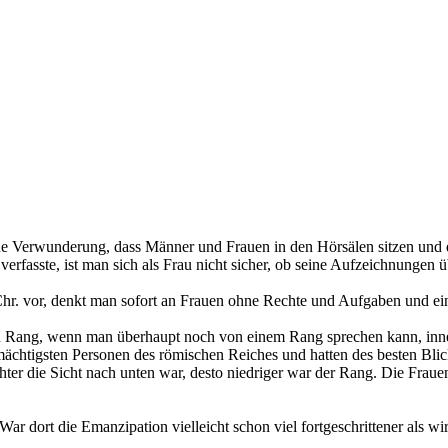
ne Verwunderung, dass Männer und Frauen in den Hörsälen sitzen und 
fasste, ist man sich als Frau nicht sicher, ob seine Aufzeichnungen übe
 Chr. vor, denkt man sofort an Frauen ohne Rechte und Aufgaben und ein
en Rang, wenn man überhaupt noch von einem Rang sprechen kann, inne 
e mächtigsten Personen des römischen Reiches und hatten des besten Blick
hlechter die Sicht nach unten war, desto niedriger war der Rang. Die Fr
ar dort die Emanzipation vielleicht schon viel fortgeschrittener als w