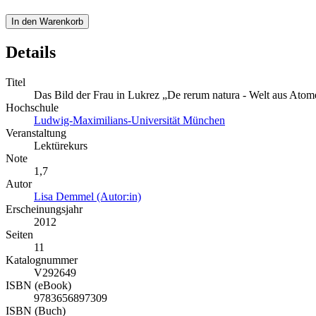
In den Warenkorb
Details
Titel
Das Bild der Frau in Lukrez „De rerum natura - Welt aus Atom
Hochschule
Ludwig-Maximilians-Universität München
Veranstaltung
Lektürekurs
Note
1,7
Autor
Lisa Demmel (Autor:in)
Erscheinungsjahr
2012
Seiten
11
Katalognummer
V292649
ISBN (eBook)
9783656897309
ISBN (Buch)