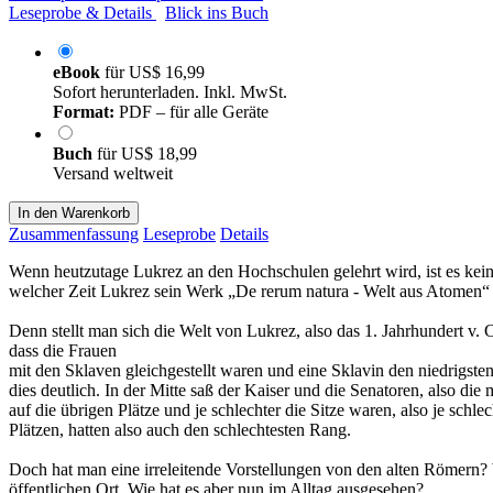
Leseprobe & Details
Blick ins Buch
eBook
für
US$ 16,99
Sofort herunterladen. Inkl. MwSt.
Format:
PDF – für alle Geräte
Buch
für
US$ 18,99
Versand weltweit
In den Warenkorb
Zusammenfassung
Leseprobe
Details
Wenn heutzutage Lukrez an den Hochschulen gelehrt wird, ist es kei
welcher Zeit Lukrez sein Werk „De rerum natura - Welt aus Atomen“ ver
Denn stellt man sich die Welt von Lukrez, also das 1. Jahrhundert v.
dass die Frauen
mit den Sklaven gleichgestellt waren und eine Sklavin den niedrigst
dies deutlich. In der Mitte saß der Kaiser und die Senatoren, also di
auf die übrigen Plätze und je schlechter die Sitze waren, also je sc
Plätzen, hatten also auch den schlechtesten Rang.
Doch hat man eine irreleitende Vorstellungen von den alten Römern? W
öffentlichen Ort. Wie hat es aber nun im Alltag ausgesehen?