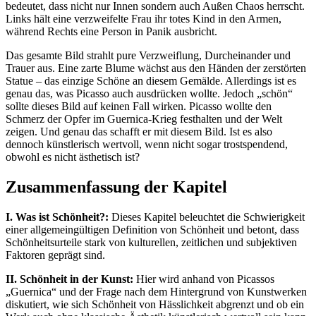
bedeutet, dass nicht nur Innen sondern auch Außen Chaos herrscht.
Links hält eine verzweifelte Frau ihr totes Kind in den Armen,
während Rechts eine Person in Panik ausbricht.
Das gesamte Bild strahlt pure Verzweiflung, Durcheinander und
Trauer aus. Eine zarte Blume wächst aus den Händen der zerstörten
Statue – das einzige Schöne an diesem Gemälde. Allerdings ist es
genau das, was Picasso auch ausdrücken wollte. Jedoch „schön“
sollte dieses Bild auf keinen Fall wirken. Picasso wollte den
Schmerz der Opfer im Guernica-Krieg festhalten und der Welt
zeigen. Und genau das schafft er mit diesem Bild. Ist es also
dennoch künstlerisch wertvoll, wenn nicht sogar trostspendend,
obwohl es nicht ästhetisch ist?
Zusammenfassung der Kapitel
I. Was ist Schönheit?:
Dieses Kapitel beleuchtet die Schwierigkeit
einer allgemeingültigen Definition von Schönheit und betont, dass
Schönheitsurteile stark von kulturellen, zeitlichen und subjektiven
Faktoren geprägt sind.
II. Schönheit in der Kunst:
Hier wird anhand von Picassos
„Guernica“ und der Frage nach dem Hintergrund von Kunstwerken
diskutiert, wie sich Schönheit von Hässlichkeit abgrenzt und ob ein