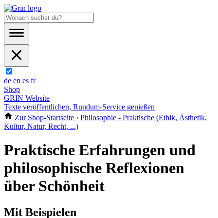
de
en
es
fr
Shop
GRIN Website
Texte veröffentlichen, Rundum-Service genießen
Zur Shop-Startseite
›
Philosophie - Praktische (Ethik, Ästhetik,
Kultur, Natur, Recht, ...)
Praktische Erfahrungen und
philosophische Reflexionen
über Schönheit
Mit Beispielen