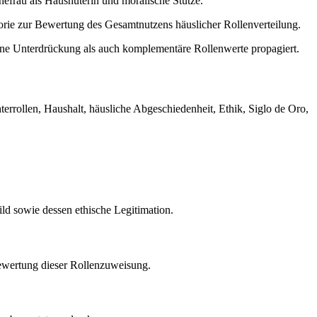
hefrau als Haushüterin und moralische Stütze.
eorie zur Bewertung des Gesamtnutzens häuslicher Rollenverteilung.
ne Unterdrückung als auch komplementäre Rollenwerte propagiert.
errollen, Haushalt, häusliche Abgeschiedenheit, Ethik, Siglo de Oro,
ild sowie dessen ethische Legitimation.
Bewertung dieser Rollenzuweisung.