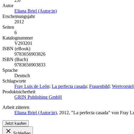
2,0
Autor
Eliana Briel (Autor:in)
Erscheinungsjahr
2012
Seiten
6
Katalognummer
V293201
ISBN (eBook)
9783656903826
ISBN (Buch)
9783656903833
Sprache
Deutsch
Schlagworte
Fray Luis de León;
La perfecta casada;
Frauenbild;
Wertvorstel
Produktsicherheit
GRIN Publishing GmbH
Arbeit zitieren
Eliana Briel (Autor:in)
, 2012, "La perfecta casada" von Fray 
Jetzt kaufen
Schließen