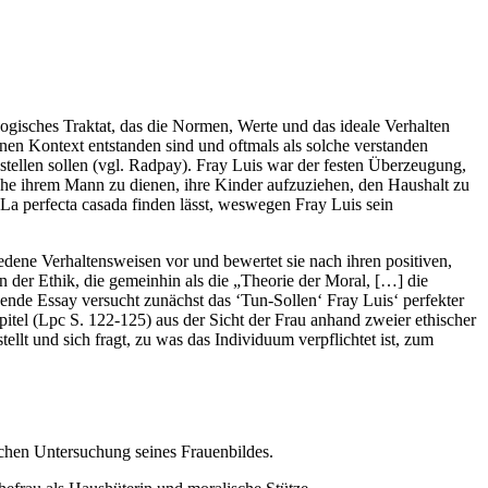
gisches Traktat, das die Normen, Werte und das ideale Verhalten
ynen Kontext entstanden sind und oftmals als solche verstanden
stellen sollen (vgl. Radpay). Fray Luis war der festen Überzeugung,
tehe ihrem Mann zu dienen, ihre Kinder aufzuziehen, den Haushalt zu
 La perfecta casada finden lässt, weswegen Fray Luis sein
edene Verhaltensweisen vor und bewertet sie nach ihren positiven,
der Ethik, die gemeinhin als die „Theorie der Moral, […] die
ende Essay versucht zunächst das ‘Tun-Sollen‘ Fray Luis‘ perfekter
itel (Lpc S. 122-125) aus der Sicht der Frau anhand zweier ethischer
llt und sich fragt, zu was das Individuum verpflichtet ist, zum
chen Untersuchung seines Frauenbildes.