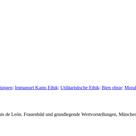
lungen;
Immanuel Kants Ethik;
Utilitaristische Ethik;
Bien obrar;
Moral
Luis de León. Frauenbild und grundlegende Wertvorstellungen, Münch