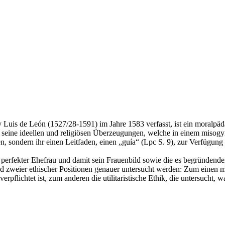
uis de León (1527/28-1591) im Jahre 1583 verfasst, ist ein moralpäda
uis seine ideellen und religiösen Überzeugungen, welche in einem misog
, sondern ihr einen Leitfaden, einen „guía“ (Lpc S. 9), zur Verfügung 
 perfekter Ehefrau und damit sein Frauenbild sowie die es begründende
and zweier ethischer Positionen genauer untersucht werden: Zum einen m
erpflichtet ist, zum anderen die utilitaristische Ethik, die untersucht, 