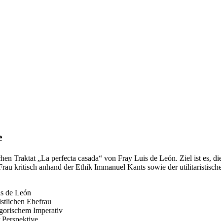
e
hen Traktat „La perfecta casada“ von Fray Luis de León. Ziel ist es, 
rau kritisch anhand der Ethik Immanuel Kants sowie der utilitaristisch
is de León
istlichen Ehefrau
egorischem Imperativ
 Perspektive