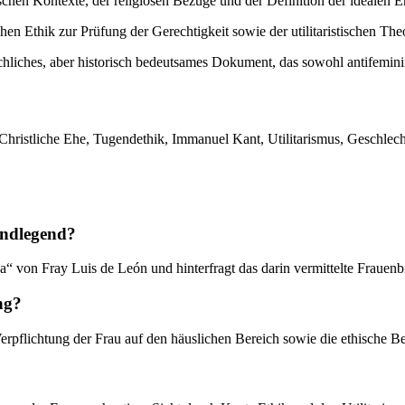
chen Kontexte, der religiösen Bezüge und der Definition der idealen E
n Ethik zur Prüfung der Gerechtigkeit sowie der utilitaristischen Th
iches, aber historisch bedeutsames Dokument, das sowohl antifemini
hristliche Ehe, Tugendethik, Immanuel Kant, Utilitarismus, Geschlecht
undlegend?
“ von Fray Luis de León und hinterfragt das darin vermittelte Frauenb
ng?
 Verpflichtung der Frau auf den häuslichen Bereich sowie die ethische 