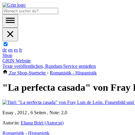
de
en
es
fr
Shop
GRIN Website
Texte veröffentlichen, Rundum-Service genießen
Zur Shop-Startseite
›
Romanistik - Hispanistik
"La perfecta casada" von Fray 
Essay , 2012 , 6 Seiten , Note: 2,0
Autor:in:
Eliana Briel (Autor:in)
Romanistik - Hispanistik