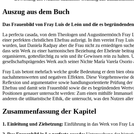
Auszug aus dem Buch
Das Frauenbild von Fray Luis de León und die es begründenden
La perfecta casada, von dem Theologen und Augustinermönch Fray Lui
einer perfekten christlichen Ehefrau aufzeigt. In ihm vereint Fray L
wurden, laut Daniela Radpay aber die Frau nicht zu erniedrigen suche
dass sein Werk zu einer harmonischen Beziehung der Eheleute beitrag
organisieren, gottesfürchtig zu sein und ihr Gewissen rein zu halten.
gesellschaftsprägendes Werk auch seiner Nichte María Varela Osorio 
Fray Luis betont mehrfach welche große Bedeutung er dem bien obrar d
nachahmenswerten und negativen Effekten. Diese Vorgehensweise der 
Reflexion und argumentative sowie handlungsorientierte Prüfung der 
Ehefrau und damit sein Frauenbild sowie die es begründenden Wertvors
Positionen genauer untersucht werden: Zum einen mithilfe Immanuel Ka
anderen die utilitaristische Ethik, die untersucht, was den Nutzen alle
Zusammenfassung der Kapitel
1. Einleitung und Zielsetzung:
Einführung in das Werk von Fray Lu