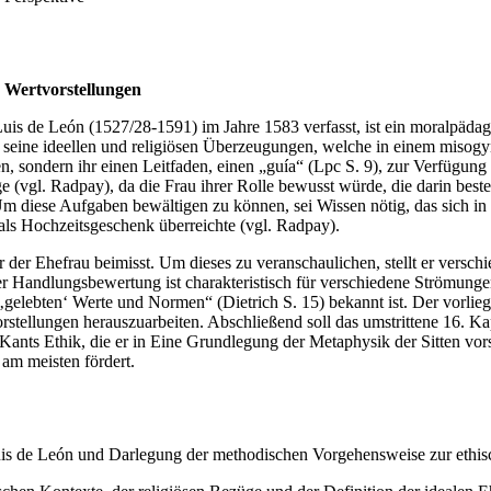
 Wertvorstellungen
s de León (1527/28-1591) im Jahre 1583 verfasst, ist ein moralpädago
uis seine ideellen und religiösen Überzeugungen, welche in einem misog
n, sondern ihr einen Leitfaden, einen „guía“ (Lpc S. 9), zur Verfügung 
e (vgl. Radpay), da die Frau ihrer Rolle bewusst würde, die darin bes
 Um diese Aufgaben bewältigen zu können, sei Wissen nötig, das sich in
als Hochzeitsgeschenk überreichte (vgl. Radpay).
er Ehefrau beimisst. Um dieses zu veranschaulichen, stellt er verschi
Handlungsbewertung ist charakteristisch für verschiedene Strömungen 
‚gelebten‘ Werte und Normen“ (Dietrich S. 15) bekannt ist. Der vorlieg
tellungen herauszuarbeiten. Abschließend soll das umstrittene 16. Kap
nts Ethik, die er in Eine Grundlegung der Metaphysik der Sitten vorste
r am meisten fördert.
is de León und Darlegung der methodischen Vorgehensweise zur ethis