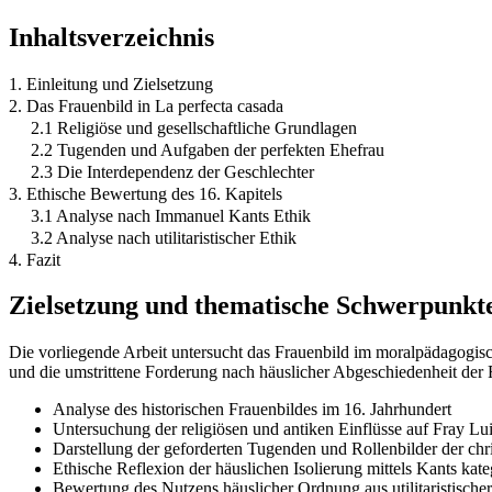
Inhaltsverzeichnis
1. Einleitung und Zielsetzung
2. Das Frauenbild in La perfecta casada
2.1 Religiöse und gesellschaftliche Grundlagen
2.2 Tugenden und Aufgaben der perfekten Ehefrau
2.3 Die Interdependenz der Geschlechter
3. Ethische Bewertung des 16. Kapitels
3.1 Analyse nach Immanuel Kants Ethik
3.2 Analyse nach utilitaristischer Ethik
4. Fazit
Zielsetzung und thematische Schwerpunkt
Die vorliegende Arbeit untersucht das Frauenbild im moralpädagogisc
und die umstrittene Forderung nach häuslicher Abgeschiedenheit der F
Analyse des historischen Frauenbildes im 16. Jahrhundert
Untersuchung der religiösen und antiken Einflüsse auf Fray Lu
Darstellung der geforderten Tugenden und Rollenbilder der chr
Ethische Reflexion der häuslichen Isolierung mittels Kants kat
Bewertung des Nutzens häuslicher Ordnung aus utilitaristischer