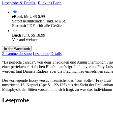
Leseprobe & Details
Blick ins Buch
eBook
für
US$ 6,99
Sofort herunterladen. Inkl. MwSt.
Format:
PDF – für alle Geräte
Buch
für
US$ 18,99
Versand weltweit
In den Warenkorb
Zusammenfassung
Leseprobe
Details
"La perfecta casada", von dem Theologen und Augustinermönch Fray L
einer perfekten christlichen Ehefrau aufzeigt. In ihm vereint Fray L
wurden, laut Daniela Radpay aber die Frau nicht zu erniedrigen suchen
Der vorliegende Essay versucht zunächst das ‘Tun-Sollen‘ Fray Luis‘
umstrittene 16. Kapitel (Lpc S. 122-125) aus der Sicht der Frau anh
Metaphysik der Sitten vorstellt und sich fragt, zu was das Individuum v
Leseprobe