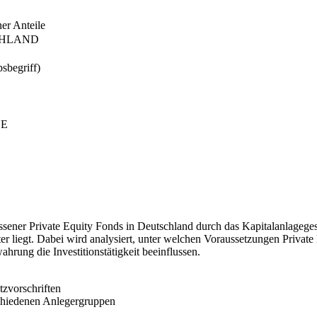
er Anteile
SCHLAND
bsbegriff)
LE
lossener Private Equity Fonds in Deutschland durch das Kapitalanlage
ter liegt. Dabei wird analysiert, unter welchen Voraussetzungen Pri
rung die Investitionstätigkeit beeinflussen.
tzvorschriften
schiedenen Anlegergruppen